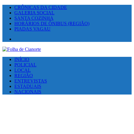
CRÔNICAS DA CIDADE
GALERIA SOCIAL
SANTA COZINHA
HORÁRIOS DE ÔNIBUS (REGIÃO)
PIADAS VAGAU
Facebook
INÍCIO
POLICIAL
LOCAL
REGIÃO
ENTREVISTAS
ESTADUAIS
NACIONAIS