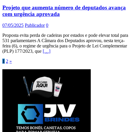
Projeto que aumenta número de deputados avança
com urgência aprovada
07/05/2025
Publicador
0
Proposta evita perda de cadeiras por estados e pode elevar total para
531 parlamentares A Câmara dos Deputados aprovou, nesta terça-
feira (6), o regime de urgência para o Projeto de Lei Complementar
(PLP) 177/2023, que
[…]
Paginação
1
2
»
de
posts