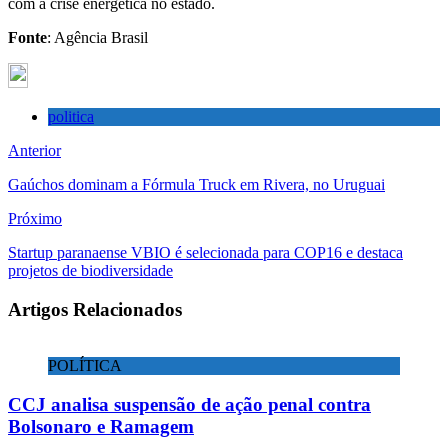
com a crise energética no estado.
Fonte
: Agência Brasil
politica
Anterior
Gaúchos dominam a Fórmula Truck em Rivera, no Uruguai
Próximo
Startup paranaense VBIO é selecionada para COP16 e destaca
projetos de biodiversidade
Artigos Relacionados
POLÍTICA
CCJ analisa suspensão de ação penal contra
Bolsonaro e Ramagem