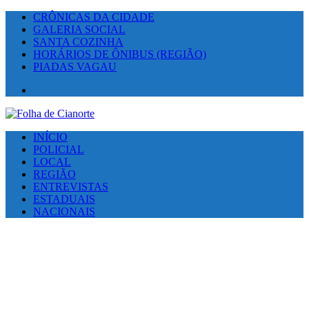
CRÔNICAS DA CIDADE
GALERIA SOCIAL
SANTA COZINHA
HORÁRIOS DE ÔNIBUS (REGIÃO)
PIADAS VAGAU
Facebook
INÍCIO
POLICIAL
LOCAL
REGIÃO
ENTREVISTAS
ESTADUAIS
NACIONAIS