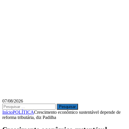
07/08/2026
Pesquisar
por:
Início
POLÍTICA
Crescimento econômico sustentável depende de
reforma tributária, diz Padilha