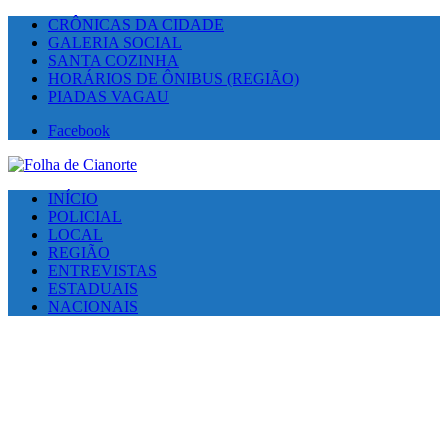
CRÔNICAS DA CIDADE
GALERIA SOCIAL
SANTA COZINHA
HORÁRIOS DE ÔNIBUS (REGIÃO)
PIADAS VAGAU
Facebook
INÍCIO
POLICIAL
LOCAL
REGIÃO
ENTREVISTAS
ESTADUAIS
NACIONAIS