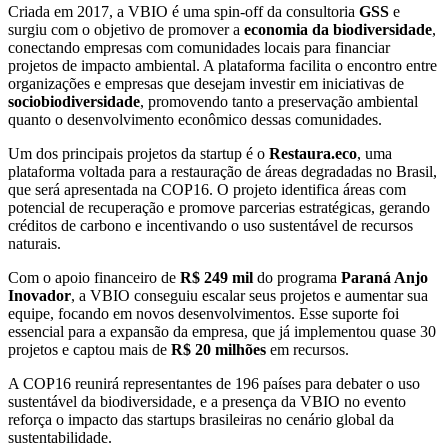
Criada em 2017, a VBIO é uma spin-off da consultoria
GSS
e
surgiu com o objetivo de promover a
economia da biodiversidade
,
conectando empresas com comunidades locais para financiar
projetos de impacto ambiental. A plataforma facilita o encontro entre
organizações e empresas que desejam investir em iniciativas de
sociobiodiversidade
, promovendo tanto a preservação ambiental
quanto o desenvolvimento econômico dessas comunidades.
Um dos principais projetos da startup é o
Restaura.eco
, uma
plataforma voltada para a restauração de áreas degradadas no Brasil,
que será apresentada na COP16. O projeto identifica áreas com
potencial de recuperação e promove parcerias estratégicas, gerando
créditos de carbono e incentivando o uso sustentável de recursos
naturais.
Com o apoio financeiro de
R$ 249 mil
do programa
Paraná Anjo
Inovador
, a VBIO conseguiu escalar seus projetos e aumentar sua
equipe, focando em novos desenvolvimentos. Esse suporte foi
essencial para a expansão da empresa, que já implementou quase 30
projetos e captou mais de
R$ 20 milhões
em recursos.
A COP16 reunirá representantes de 196 países para debater o uso
sustentável da biodiversidade, e a presença da VBIO no evento
reforça o impacto das startups brasileiras no cenário global da
sustentabilidade.