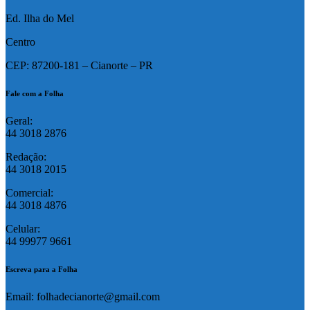
Ed. Ilha do Mel
Centro
CEP: 87200-181 – Cianorte – PR
Fale com a Folha
Geral:
44 3018 2876
Redação:
44 3018 2015
Comercial:
44 3018 4876
Celular:
44 99977 9661
Escreva para a Folha
Email: folhadecianorte@gmail.com