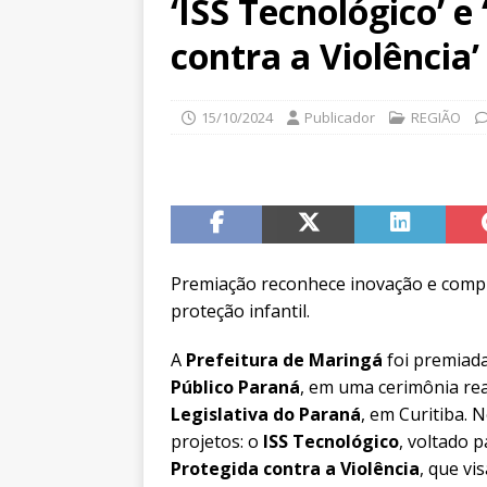
‘ISS Tecnológico’ e
contra a Violência’
15/10/2024
Publicador
REGIÃO
Premiação reconhece inovação e compr
proteção infantil.
A
Prefeitura de Maringá
foi premiada
Público Paraná
, em uma cerimônia real
Legislativa do Paraná
, em Curitiba. 
projetos: o
ISS Tecnológico
, voltado 
Protegida contra a Violência
, que vi