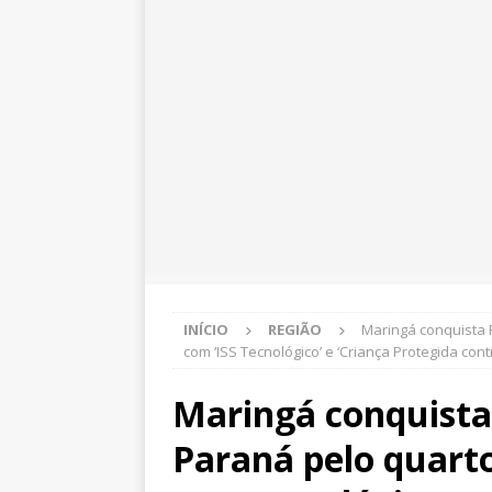
INÍCIO
REGIÃO
Maringá conquista 
com ‘ISS Tecnológico’ e ‘Criança Protegida cont
Maringá conquista
Paraná pelo quart