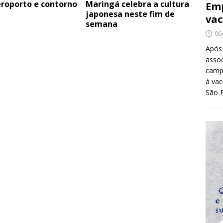
eroporto e contorno
Maringá celebra a cultura
Emp
japonesa neste fim de
vac
semana
06
Após
asso
camp
à vac
São 