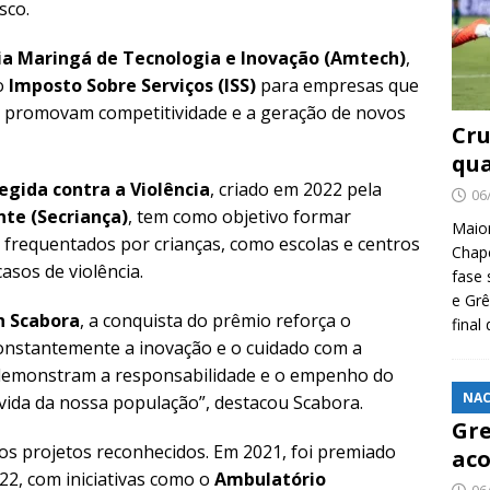
sco.
a Maringá de Tecnologia e Inovação (Amtech)
,
no
Imposto Sobre Serviços (ISS)
para empresas que
 promovam competitividade e a geração de novos
Cru
qua
egida contra a Violência
, criado em 2022 pela
06
nte (Secriança)
, tem como objetivo formar
Maio
frequentados por crianças, como escolas e centros
Chape
casos de violência.
fase 
e Grê
n Scabora
, a conquista do prêmio reforça o
final
nstantemente a inovação e o cuidado com a
 demonstram a responsabilidade e o empenho do
NAC
vida da nossa população”, destacou Scabora.
Gre
os projetos reconhecidos. Em 2021, foi premiado
aco
022, com iniciativas como o
Ambulatório