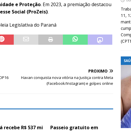
06
idade e Proteção
. Em 2023, a premiação destacou
Traba
esse Social (ProZeis)
.
11, 1
manté
leia Legislativa do Paraná
cump
Compa
(CPT
SAÚ
PRÓXIMO
COP16
Havan conquista nova vitória na Justiça contra Meta
(Facebook/Instagram) e golpes online
á recebe R$ 537 mi
Passeio gratuito em