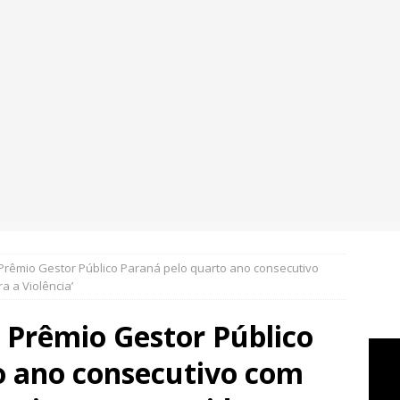
Prêmio Gestor Público Paraná pelo quarto ano consecutivo
ra a Violência’
 Prêmio Gestor Público
o ano consecutivo com