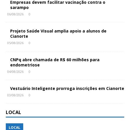
Empresas devem facilitar vacinação contra o
sarampo
06/08/2026
0
Projeto Saúde Visual amplia apoio a alunos de
Cianorte
05/08/2026
0
CNPq abre chamada de R$ 60 milhões para
endometriose
04/08/2026
0
Vestuário Inteligente prorroga inscrições em Cianorte
03/08/2026
0
LOCAL
LOCAL