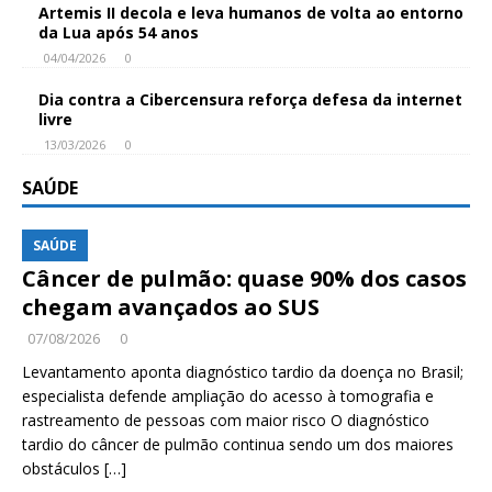
Artemis II decola e leva humanos de volta ao entorno
da Lua após 54 anos
04/04/2026
0
Dia contra a Cibercensura reforça defesa da internet
livre
13/03/2026
0
SAÚDE
SAÚDE
Câncer de pulmão: quase 90% dos casos
chegam avançados ao SUS
07/08/2026
0
Levantamento aponta diagnóstico tardio da doença no Brasil;
especialista defende ampliação do acesso à tomografia e
rastreamento de pessoas com maior risco O diagnóstico
tardio do câncer de pulmão continua sendo um dos maiores
obstáculos
[…]