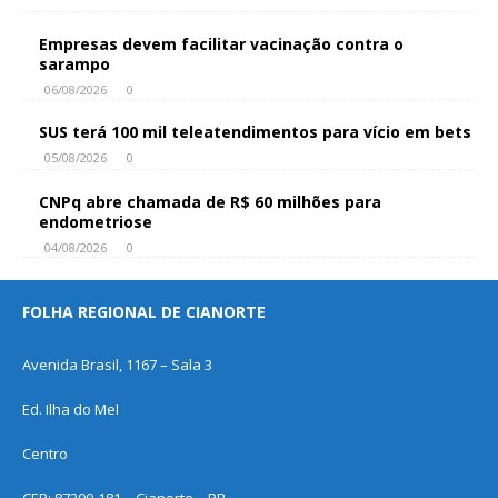
Empresas devem facilitar vacinação contra o
sarampo
06/08/2026
0
SUS terá 100 mil teleatendimentos para vício em bets
05/08/2026
0
CNPq abre chamada de R$ 60 milhões para
endometriose
04/08/2026
0
FOLHA REGIONAL DE CIANORTE
Avenida Brasil, 1167 – Sala 3
Ed. Ilha do Mel
Centro