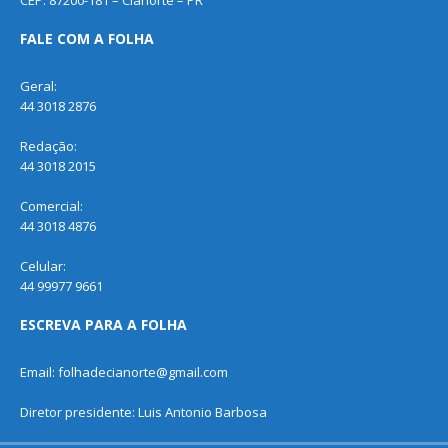
CEP: 87200-181 – Cianorte – PR
FALE COM A FOLHA
Geral:
44 3018 2876
Redação:
44 3018 2015
Comercial:
44 3018 4876
Celular:
44 99977 9661
ESCREVA PARA A FOLHA
Email: folhadecianorte@gmail.com
Diretor presidente: Luis Antonio Barbosa