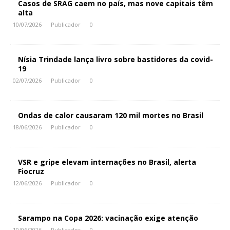
Casos de SRAG caem no país, mas nove capitais têm
alta
10/07/2026
Publicador
0
Nísia Trindade lança livro sobre bastidores da covid-
19
02/07/2026
Publicador
0
Ondas de calor causaram 120 mil mortes no Brasil
18/06/2026
Publicador
0
VSR e gripe elevam internações no Brasil, alerta
Fiocruz
12/06/2026
Publicador
0
Sarampo na Copa 2026: vacinação exige atenção
10/06/2026
Publicador
0