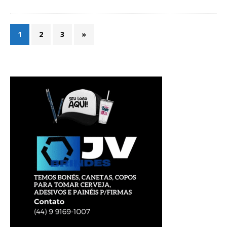
1
2
3
»