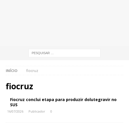
INÍCIO
fiocruz
fiocruz
Fiocruz conclui etapa para produzir dolutegravir no
SUS
16/07/2026
Publicador
0