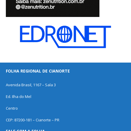
FOLHA REGIONAL DE CIANORTE
Avenida Brasil, 1167 – Sala 3
Ed. Ilha do Mel
Centro
CEP: 87200-181 – Cianorte – PR