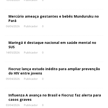
Mercúrio ameaça gestantes e bebês Munduruku no
Pará
06/06/2026
Publicador
0
Maringá é destaque nacional em saúde mental no
SUS
14/05/2026
Publicador
0
Fiocruz lança estudo inédito para ampliar prevenção
do HIV entre jovens
09/04/2026
Publicador
0
Influenza A avança no Brasil e Fiocruz faz alerta para
casos graves
03/04/2026
Publicador
0