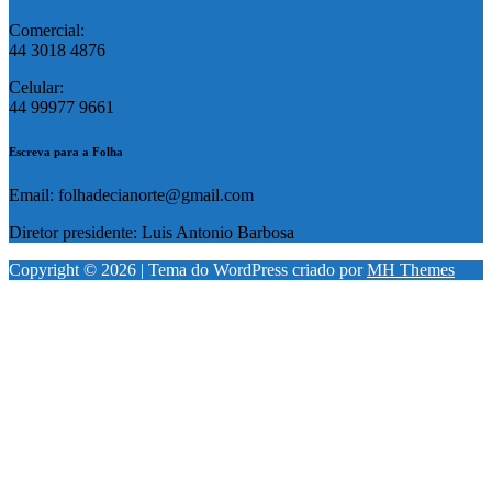
Comercial:
44 3018 4876
Celular:
44 99977 9661
Escreva para a Folha
Email: folhadecianorte@gmail.com
Diretor presidente: Luis Antonio Barbosa
Copyright © 2026 | Tema do WordPress criado por
MH Themes