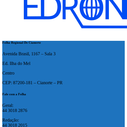
Folha Regional De Cianorte
Avenida Brasil, 1167 – Sala 3
Ed. Ilha do Mel
Centro
CEP: 87200-181 – Cianorte – PR
Fale com a Folha
Geral:
44 3018 2876
Redação:
44 3018 2015