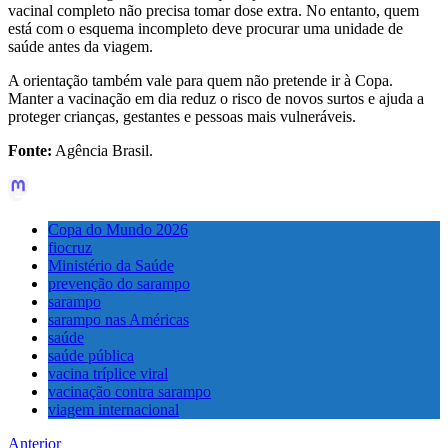
vacinal completo não precisa tomar dose extra. No entanto, quem
está com o esquema incompleto deve procurar uma unidade de
saúde antes da viagem.
A orientação também vale para quem não pretende ir à Copa.
Manter a vacinação em dia reduz o risco de novos surtos e ajuda a
proteger crianças, gestantes e pessoas mais vulneráveis.
Fonte:
Agência Brasil.
Copa do Mundo 2026
fiocruz
Ministério da Saúde
prevenção do sarampo
sarampo
sarampo nas Américas
saúde
saúde pública
vacina tríplice viral
vacinação contra sarampo
viagem internacional
Anterior