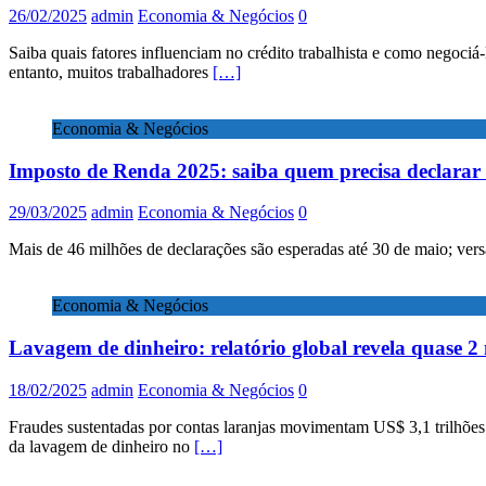
26/02/2025
admin
Economia & Negócios
0
Saiba quais fatores influenciam no crédito trabalhista e como negoci
entanto, muitos trabalhadores
[…]
Economia & Negócios
Imposto de Renda 2025: saiba quem precisa declarar 
29/03/2025
admin
Economia & Negócios
0
Mais de 46 milhões de declarações são esperadas até 30 de maio; versã
Economia & Negócios
Lavagem de dinheiro: relatório global revela quase 2 
18/02/2025
admin
Economia & Negócios
0
Fraudes sustentadas por contas laranjas movimentam US$ 3,1 trilhões 
da lavagem de dinheiro no
[…]