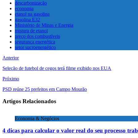
descarbonização
economia
etanol na gasolina
gasolina E32
Ministério de Minas e Energia
mistura de etanol
preço dos combustíveis
segurança energética
setor sucroenergético
Anterior
Seleção de futebol de cegos terá filme exibido nos EUA
Próximo
PSD reúne 25 prefeitos em Campo Mourão
Artigos Relacionados
Economia & Negócios
4 dicas para calcular o valor real do seu processo trab