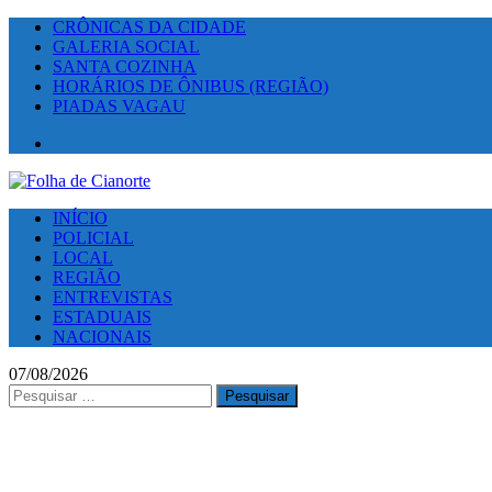
CRÔNICAS DA CIDADE
GALERIA SOCIAL
SANTA COZINHA
HORÁRIOS DE ÔNIBUS (REGIÃO)
PIADAS VAGAU
Facebook
INÍCIO
POLICIAL
LOCAL
REGIÃO
ENTREVISTAS
ESTADUAIS
NACIONAIS
07/08/2026
Pesquisar
por: