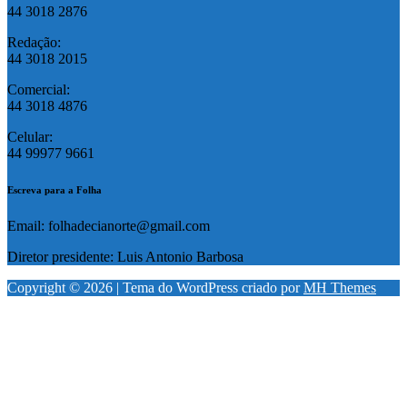
44 3018 2876
Redação:
44 3018 2015
Comercial:
44 3018 4876
Celular:
44 99977 9661
Escreva para a Folha
Email: folhadecianorte@gmail.com
Diretor presidente: Luis Antonio Barbosa
Copyright © 2026 | Tema do WordPress criado por
MH Themes