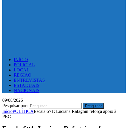
INÍCIO
POLICIAL
LOCAL
REGIÃO
ENTREVISTAS
ESTADUAIS
NACIONAIS
09/08/2026
Pesquisar por:
Início
POLÍTICA
Escala 6×1: Luciana Rafagnin reforça apoio à
PEC