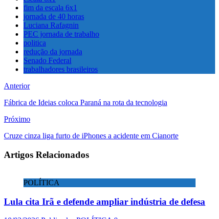
fim da escala 6x1
jornada de 40 horas
Luciana Rafagnin
PEC jornada de trabalho
politica
redução da jornada
Senado Federal
trabalhadores brasileiros
Anterior
Fábrica de Ideias coloca Paraná na rota da tecnologia
Próximo
Cruze cinza liga furto de iPhones a acidente em Cianorte
Artigos Relacionados
POLÍTICA
Lula cita Irã e defende ampliar indústria de defesa