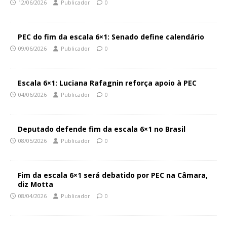
12/06/2026
Publicador
0
PEC do fim da escala 6×1: Senado define calendário
09/06/2026
Publicador
0
Escala 6×1: Luciana Rafagnin reforça apoio à PEC
04/06/2026
Publicador
0
Deputado defende fim da escala 6×1 no Brasil
08/05/2026
Publicador
0
Fim da escala 6×1 será debatido por PEC na Câmara,
diz Motta
08/04/2026
Publicador
0