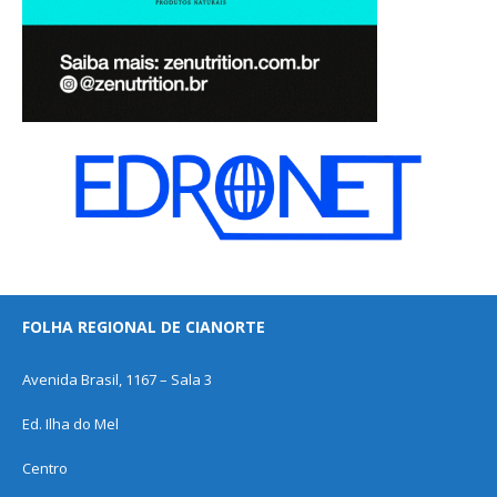
FOLHA REGIONAL DE CIANORTE
Avenida Brasil, 1167 – Sala 3
Ed. Ilha do Mel
Centro