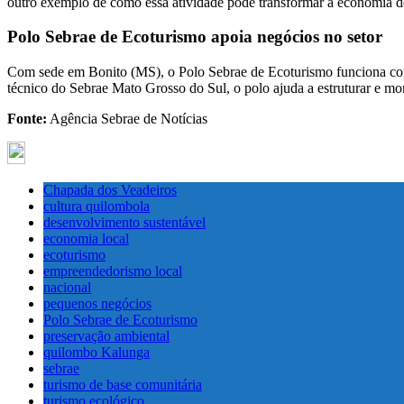
outro exemplo de como essa atividade pode transformar a economia d
Polo Sebrae de Ecoturismo apoia negócios no setor
Com sede em Bonito (MS), o Polo Sebrae de Ecoturismo funciona como 
técnico do Sebrae Mato Grosso do Sul, o polo ajuda a estruturar e mon
Fonte:
Agência Sebrae de Notícias
Chapada dos Veadeiros
cultura quilombola
desenvolvimento sustentável
economia local
ecoturismo
empreendedorismo local
nacional
pequenos negócios
Polo Sebrae de Ecoturismo
preservação ambiental
quilombo Kalunga
sebrae
turismo de base comunitária
turismo ecológico