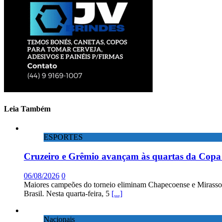
Leia Também
ESPORTES
Cruzeiro e Grêmio avançam às quartas da Copa 
06/08/2026
0
Maiores campeões do torneio eliminam Chapecoense e Mirassol; 
Brasil. Nesta quarta-feira, 5
[...]
Nacionais