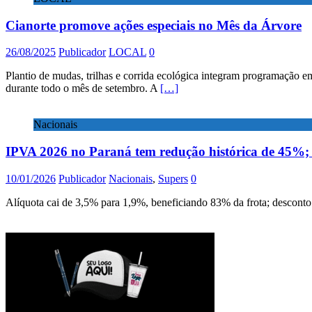
Cianorte promove ações especiais no Mês da Árvore
26/08/2025
Publicador
LOCAL
0
Plantio de mudas, trilhas e corrida ecológica integram programação
durante todo o mês de setembro. A
[…]
Nacionais
IPVA 2026 no Paraná tem redução histórica de 45%; 
10/01/2026
Publicador
Nacionais
,
Supers
0
Alíquota cai de 3,5% para 1,9%, beneficiando 83% da frota; descont