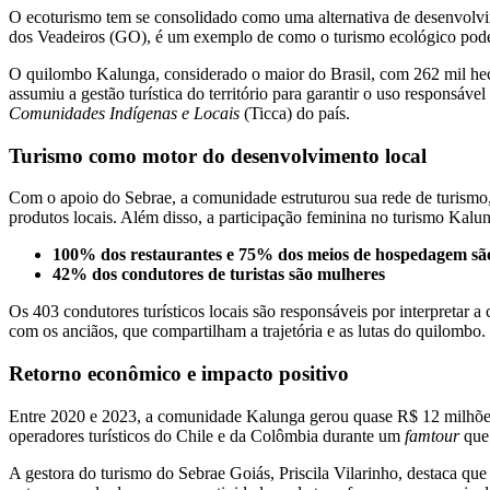
O ecoturismo tem se consolidado como uma alternativa de desenvolv
dos Veadeiros (GO), é um exemplo de como o turismo ecológico pode p
O quilombo Kalunga, considerado o maior do Brasil, com 262 mil hect
assumiu a gestão turística do território para garantir o uso respons
Comunidades Indígenas e Locais
(Ticca) do país.
Turismo como motor do desenvolvimento local
Com o apoio do Sebrae, a comunidade estruturou sua rede de turismo, qu
produtos locais. Além disso, a participação feminina no turismo Kalu
100% dos restaurantes e 75% dos meios de hospedagem sã
42% dos condutores de turistas são mulheres
Os 403 condutores turísticos locais são responsáveis por interpretar 
com os anciãos, que compartilham a trajetória e as lutas do quilombo.
Retorno econômico e impacto positivo
Entre 2020 e 2023, a comunidade Kalunga gerou quase R$ 12 milhões e
operadores turísticos do Chile e da Colômbia durante um
famtour
que 
A gestora do turismo do Sebrae Goiás, Priscila Vilarinho, destaca qu