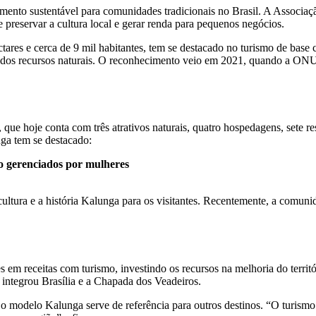
imento sustentável para comunidades tradicionais no Brasil. A Assoc
reservar a cultura local e gerar renda para pequenos negócios.
ares e cerca de 9 mil habitantes, tem se destacado no turismo de bas
ável dos recursos naturais. O reconhecimento veio em 2021, quando a ON
e hoje conta com três atrativos naturais, quatro hospedagens, sete rest
nga tem se destacado:
o gerenciados por mulheres
a cultura e a história Kalunga para os visitantes. Recentemente, a comun
m receitas com turismo, investindo os recursos na melhoria do territó
integrou Brasília e a Chapada dos Veadeiros.
e o modelo Kalunga serve de referência para outros destinos. “O turism