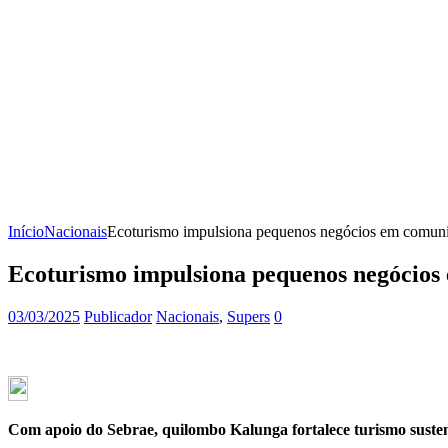
Início
Nacionais
Ecoturismo impulsiona pequenos negócios em comunid
Ecoturismo impulsiona pequenos negócios 
03/03/2025
Publicador
Nacionais
,
Supers
0
Com apoio do Sebrae, quilombo Kalunga fortalece turismo suste