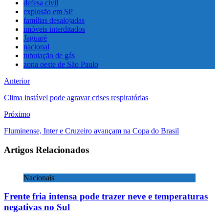
defesa civil
explosão em SP
famílias desalojadas
imóveis interditados
Jaguaré
nacional
tubulação de gás
zona oeste de São Paulo
Anterior
Clima instável pode agravar crises respiratórias
Próximo
Fluminense, Inter e Cruzeiro avançam na Copa do Brasil
Artigos Relacionados
Nacionais
Frente fria intensa pode trazer neve e temperaturas
negativas no Sul