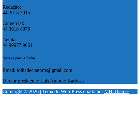
Redação:
44 3018 2015
Comercial:
44 3018 4876
Celular:
44 99977 9661
Escreva para a Folha
Email: folhadecianorte@gmail.com
Diretor presidente: Luis Antonio Barbosa
Copyright © 2026 | Tema do WordPress criado por
MH Themes