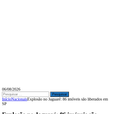
06/08/2026
Pesquisar
por:
Início
Nacionais
Explosão no Jaguaré: 86 imóveis são liberados em
SP