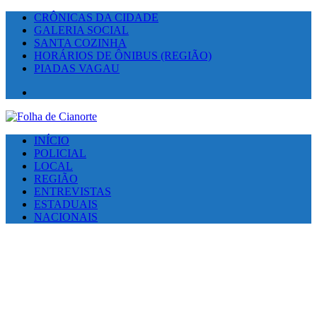
CRÔNICAS DA CIDADE
GALERIA SOCIAL
SANTA COZINHA
HORÁRIOS DE ÔNIBUS (REGIÃO)
PIADAS VAGAU
Facebook
INÍCIO
POLICIAL
LOCAL
REGIÃO
ENTREVISTAS
ESTADUAIS
NACIONAIS