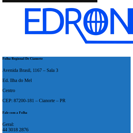
Folha Regional De Cianorte
Avenida Brasil, 1167 – Sala 3
Ed. Ilha do Mel
Centro
CEP: 87200-181 – Cianorte – PR
Fale com a Folha
Geral:
44 3018 2876