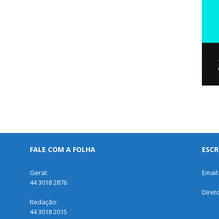
FALE COM A FOLHA
ESCR
Geral:
Email
44 3018 2876
Diret
Redação:
44 3018 2015