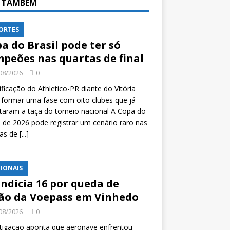
A TAMBÉM
ORTES
a do Brasil pode ter só
peões nas quartas de final
08/2026
0
ificação do Athletico-PR diante do Vitória
formar uma fase com oito clubes que já
taram a taça do torneio nacional A Copa do
l de 2026 pode registrar um cenário raro nas
tas de
[...]
IONAIS
indicia 16 por queda de
ão da Voepass em Vinhedo
08/2026
0
tigação aponta que aeronave enfrentou