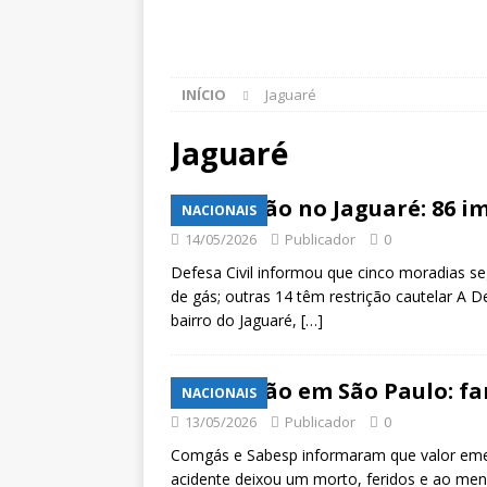
INÍCIO
Jaguaré
Jaguaré
Explosão no Jaguaré: 86 i
NACIONAIS
14/05/2026
Publicador
0
Defesa Civil informou que cinco moradias s
de gás; outras 14 têm restrição cautelar A De
bairro do Jaguaré,
[…]
Explosão em São Paulo: fam
NACIONAIS
13/05/2026
Publicador
0
Comgás e Sabesp informaram que valor emer
acidente deixou um morto, feridos e ao meno