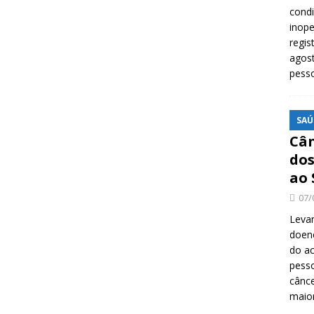
cond
inope
regis
agost
pess
SAÚ
Cân
dos
ao 
07/
Levan
doenç
do ac
pesso
cânc
maio