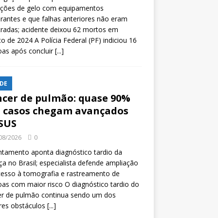
ições de gelo com equipamentos
rantes e que falhas anteriores não eram
tradas; acidente deixou 62 mortos em
o de 2024 A Polícia Federal (PF) indiciou 16
oas após concluir
[...]
DE
cer de pulmão: quase 90%
 casos chegam avançados
SUS
08/2026
0
tamento aponta diagnóstico tardio da
a no Brasil; especialista defende ampliação
esso à tomografia e rastreamento de
as com maior risco O diagnóstico tardio do
er de pulmão continua sendo um dos
res obstáculos
[...]