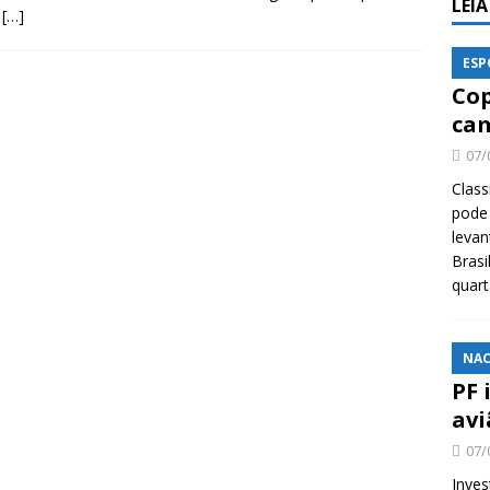
LEI
,
[…]
ESP
Cop
cam
07/
Class
pode 
levan
Brasi
quar
NAC
PF 
avi
07/
Inves