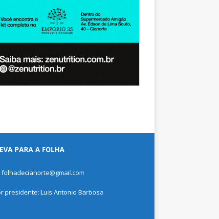
EVA PARA A FOLHA
: folhadecianorte@gmail.com
or presidente: Luis Antonio Barbosa