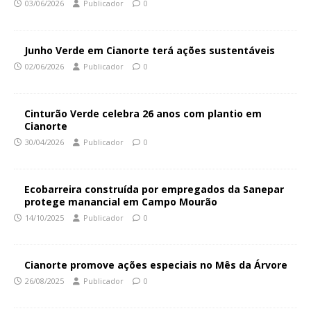
03/06/2026
Publicador
0
Junho Verde em Cianorte terá ações sustentáveis
02/06/2026
Publicador
0
Cinturão Verde celebra 26 anos com plantio em
Cianorte
30/04/2026
Publicador
0
Ecobarreira construída por empregados da Sanepar
protege manancial em Campo Mourão
14/10/2025
Publicador
0
Cianorte promove ações especiais no Mês da Árvore
26/08/2025
Publicador
0