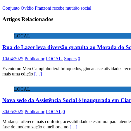
Conjunto Ovídio Franzoni recebe mutirão social
Artigos Relacionados
LOCAL
Rua de Lazer leva diversão gratuita ao Morada do So
10/04/2025
Publicador
LOCAL
,
Supers
0
Evento no Meu Campinho terá brinquedos, gincanas e atividades recre
mais uma edição
[…]
LOCAL
Nova sede da Assistência Social é inaugurada em Cia
30/05/2025
Publicador
LOCAL
0
Mudança oferece mais conforto, acessibilidade e estrutura para atend
fase de modernização e melhoria no
[…]