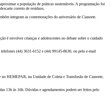
e aproximar a população de práticas sustentáveis. A programação foi
escarte correto de resíduos.
 também integram as comemorações do aniversário de Cianorte.
nção é envolver crianças e adolescentes no debate sobre o cuidado
s telefones (44) 3631-6152 e (44) 99145-8630, ou pelo e-mail
ngue no HEMEPAR, na Unidade de Coleta e Transfusão de Cianorte,
, das 13h às 16h. Dúvidas e agendamentos podem ser feitos pelo