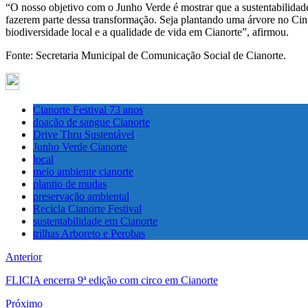
“O nosso objetivo com o Junho Verde é mostrar que a sustentabilidade
fazerem parte dessa transformação. Seja plantando uma árvore no Cint
biodiversidade local e a qualidade de vida em Cianorte”, afirmou.
Fonte: Secretaria Municipal de Comunicação Social de Cianorte.
Cianorte Festival 73 anos
doação de sangue Cianorte
Drive Thru Sustentável
Junho Verde Cianorte
local
meio ambiente cianorte
plantio de mudas
preservação ambiental
Recicla Cianorte Festival
sustentabilidade em Cianorte
trilhas Arboreto e Perobas
Anterior
FLICIA encerra 9ª edição com circo em Cianorte
Próximo