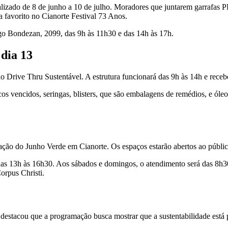
alizado de 8 de junho a 10 de julho. Moradores que juntarem garrafas 
a favorito no Cianorte Festival 73 Anos.
go Bondezan, 2099, das 9h às 11h30 e das 14h às 17h.
 dia 13
o Drive Thru Sustentável. A estrutura funcionará das 9h às 14h e recebe
icos vencidos, seringas, blisters, que são embalagens de remédios, e ól
ação do Junho Verde em Cianorte. Os espaços estarão abertos ao públi
 e das 13h às 16h30. Aos sábados e domingos, o atendimento será das 8h
Corpus Christi.
destacou que a programação busca mostrar que a sustentabilidade está p