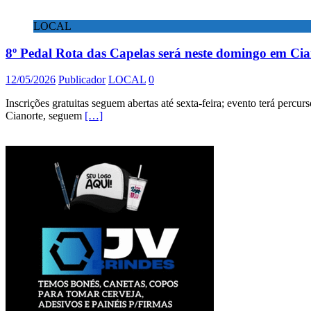
LOCAL
8º Pedal Rota das Capelas será neste domingo em Cia
12/05/2026
Publicador
LOCAL
0
Inscrições gratuitas seguem abertas até sexta-feira; evento terá perc
Cianorte, seguem
[…]