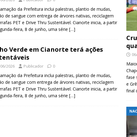
amação da Prefeitura inclui palestras, plantio de mudas,
o de sangue com entrega de árvores nativas, reciclagem
rrafas PET e Drive Thru Sustentável. Cianorte inicia, a partir
gunda-feira, 8 de junho, uma série
[…]
Cru
qua
ho Verde em Cianorte terá ações
06
tentáveis
Maio
/06/2026
Publicador
0
Chape
amação da Prefeitura inclui palestras, plantio de mudas,
fase 
o de sangue com entrega de árvores nativas, reciclagem
e Grê
rrafas PET e Drive Thru Sustentável. Cianorte inicia, a partir
final
gunda-feira, 8 de junho, uma série
[…]
NAC