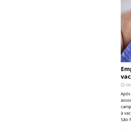
Emp
vac
06
Após
asso
camp
à vac
São 