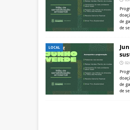
Progr
doaçã
de ga
de se
Jun
LOCAL
sus
02
Progr
doaçã
de ga
de se