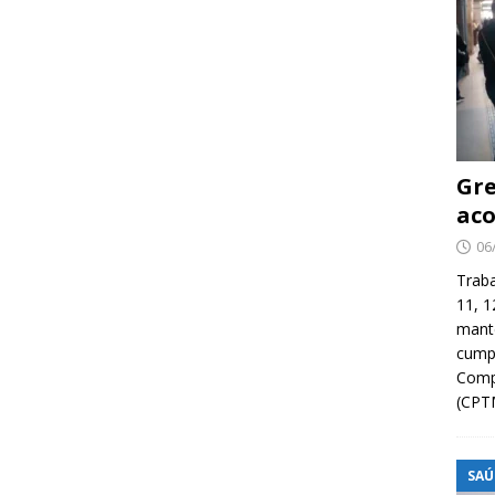
Gre
aco
06
Traba
11, 1
manté
cump
Compa
(CPT
SAÚ