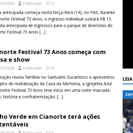
/07/2026
Publicador
0
 antecipada começa nesta terça-feira (14), no PAS; durante
norte Festival 73 Anos, o ingresso individual custará R$ 15.
da antecipada de ingressos para o parque de diversões do
rte Festival 73 Anos
[…]
norte Festival 73 Anos começa com
sa e show
/07/2026
Publicador
0
ração reuniu famílias no Santuário Eucarístico e apresentou
LEI
jeto de revitalização da Casa da Memória, a Igrejinha Azul.
norte Festival 73 Anos teve início em uma noite marcada
ESP
é, história e confraternização.
[…]
ho Verde em Cianorte terá ações
tentáveis
/06/2026
Publicador
0