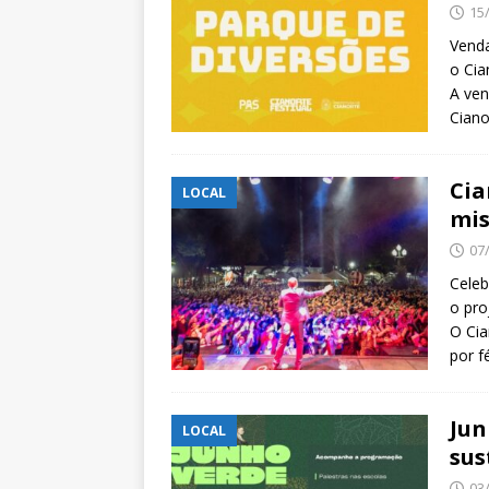
15
Venda
o Cia
A ven
Ciano
Cia
LOCAL
mis
07
Celeb
o pro
O Cia
por f
Jun
LOCAL
sus
03