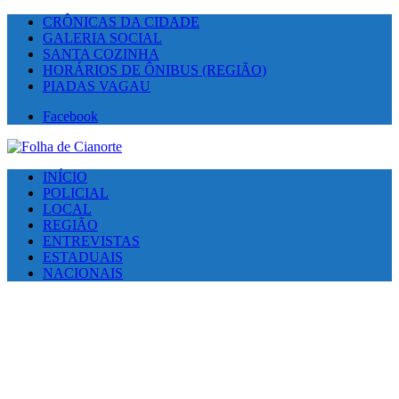
CRÔNICAS DA CIDADE
GALERIA SOCIAL
SANTA COZINHA
HORÁRIOS DE ÔNIBUS (REGIÃO)
PIADAS VAGAU
Facebook
INÍCIO
POLICIAL
LOCAL
REGIÃO
ENTREVISTAS
ESTADUAIS
NACIONAIS