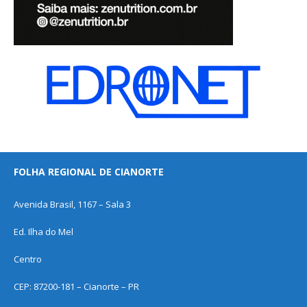
FOLHA REGIONAL DE CIANORTE
Avenida Brasil, 1167 – Sala 3
Ed. Ilha do Mel
Centro
CEP: 87200-181 – Cianorte – PR