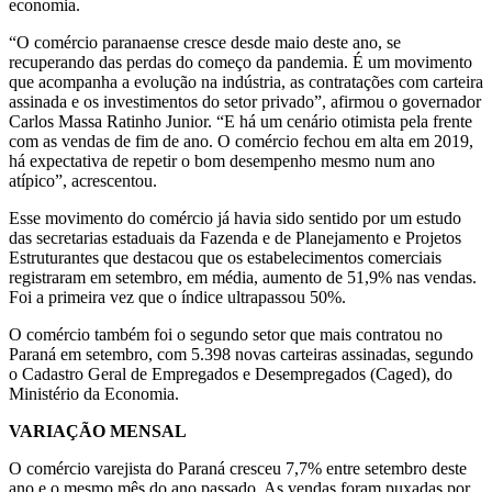
economia.
“O comércio paranaense cresce desde maio deste ano, se
recuperando das perdas do começo da pandemia. É um movimento
que acompanha a evolução na indústria, as contratações com carteira
assinada e os investimentos do setor privado”, afirmou o governador
Carlos Massa Ratinho Junior. “E há um cenário otimista pela frente
com as vendas de fim de ano. O comércio fechou em alta em 2019,
há expectativa de repetir o bom desempenho mesmo num ano
atípico”, acrescentou.
Esse movimento do comércio já havia sido sentido por um estudo
das secretarias estaduais da Fazenda e de Planejamento e Projetos
Estruturantes que destacou que os estabelecimentos comerciais
registraram em setembro, em média, aumento de 51,9% nas vendas.
Foi a primeira vez que o índice ultrapassou 50%.
O comércio também foi o segundo setor que mais contratou no
Paraná em setembro, com 5.398 novas carteiras assinadas, segundo
o Cadastro Geral de Empregados e Desempregados (Caged), do
Ministério da Economia.
VARIAÇÃO MENSAL
O comércio varejista do Paraná cresceu 7,7% entre setembro deste
ano e o mesmo mês do ano passado. As vendas foram puxadas por