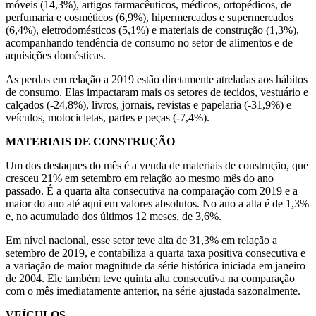
móveis (14,3%), artigos farmacêuticos, médicos, ortopédicos, de
perfumaria e cosméticos (6,9%), hipermercados e supermercados
(6,4%), eletrodomésticos (5,1%) e materiais de construção (1,3%),
acompanhando tendência de consumo no setor de alimentos e de
aquisições domésticas.
As perdas em relação a 2019 estão diretamente atreladas aos hábitos
de consumo. Elas impactaram mais os setores de tecidos, vestuário e
calçados (-24,8%), livros, jornais, revistas e papelaria (-31,9%) e
veículos, motocicletas, partes e peças (-7,4%).
MATERIAIS DE CONSTRUÇÃO
Um dos destaques do mês é a venda de materiais de construção, que
cresceu 21% em setembro em relação ao mesmo mês do ano
passado. É a quarta alta consecutiva na comparação com 2019 e a
maior do ano até aqui em valores absolutos. No ano a alta é de 1,3%
e, no acumulado dos últimos 12 meses, de 3,6%.
Em nível nacional, esse setor teve alta de 31,3% em relação a
setembro de 2019, e contabiliza a quarta taxa positiva consecutiva e
a variação de maior magnitude da série histórica iniciada em janeiro
de 2004. Ele também teve quinta alta consecutiva na comparação
com o mês imediatamente anterior, na série ajustada sazonalmente.
VEÍCULOS