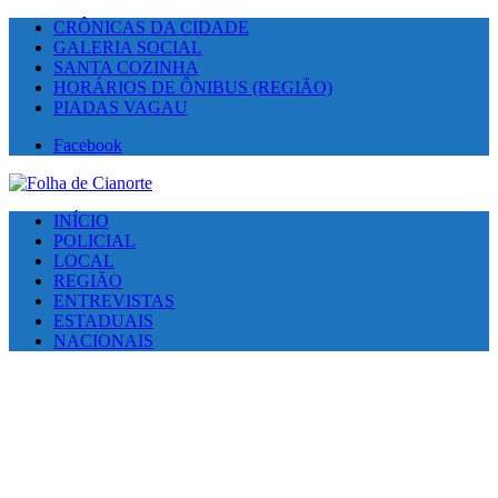
CRÔNICAS DA CIDADE
GALERIA SOCIAL
SANTA COZINHA
HORÁRIOS DE ÔNIBUS (REGIÃO)
PIADAS VAGAU
Facebook
INÍCIO
POLICIAL
LOCAL
REGIÃO
ENTREVISTAS
ESTADUAIS
NACIONAIS