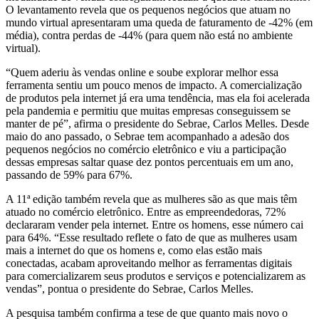
O levantamento revela que os pequenos negócios que atuam no
mundo virtual apresentaram uma queda de faturamento de -42% (em
média), contra perdas de -44% (para quem não está no ambiente
virtual).
“Quem aderiu às vendas online e soube explorar melhor essa
ferramenta sentiu um pouco menos de impacto. A comercialização
de produtos pela internet já era uma tendência, mas ela foi acelerada
pela pandemia e permitiu que muitas empresas conseguissem se
manter de pé”, afirma o presidente do Sebrae, Carlos Melles. Desde
maio do ano passado, o Sebrae tem acompanhado a adesão dos
pequenos negócios no comércio eletrônico e viu a participação
dessas empresas saltar quase dez pontos percentuais em um ano,
passando de 59% para 67%.
A 11ª edição também revela que as mulheres são as que mais têm
atuado no comércio eletrônico. Entre as empreendedoras, 72%
declararam vender pela internet. Entre os homens, esse número cai
para 64%. “Esse resultado reflete o fato de que as mulheres usam
mais a internet do que os homens e, como elas estão mais
conectadas, acabam aproveitando melhor as ferramentas digitais
para comercializarem seus produtos e serviços e potencializarem as
vendas”, pontua o presidente do Sebrae, Carlos Melles.
A pesquisa também confirma a tese de que quanto mais novo o