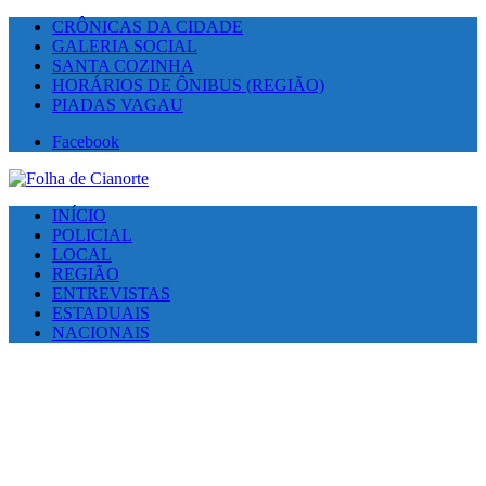
CRÔNICAS DA CIDADE
GALERIA SOCIAL
SANTA COZINHA
HORÁRIOS DE ÔNIBUS (REGIÃO)
PIADAS VAGAU
Facebook
INÍCIO
POLICIAL
LOCAL
REGIÃO
ENTREVISTAS
ESTADUAIS
NACIONAIS