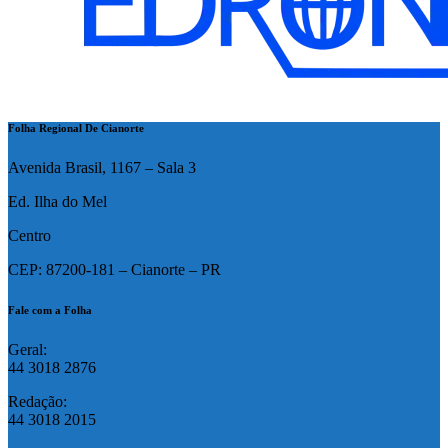
Folha Regional De Cianorte
Avenida Brasil, 1167 – Sala 3
Ed. Ilha do Mel
Centro
CEP: 87200-181 – Cianorte – PR
Fale com a Folha
Geral:
44 3018 2876
Redação:
44 3018 2015