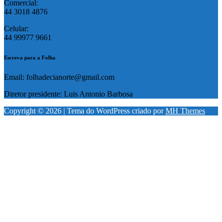
Comercial:
44 3018 4876
Celular:
44 99977 9661
Escreva para a Folha
Email: folhadecianorte@gmail.com
Diretor presidente: Luis Antonio Barbosa
Copyright © 2026 | Tema do WordPress criado por
MH Themes