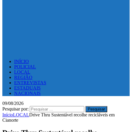
INÍCIO
POLICIAL
LOCAL
REGIÃO
ENTREVISTAS
ESTADUAIS
NACIONAIS
09/08/2026
Pesquisar por:
Início
LOCAL
Drive Thru Sustentável recolhe recicláveis em
Cianorte