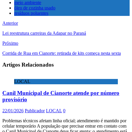
meio ambiente
óleo de cozinha usado
resíduos poluentes
Anterior
Lei reestrutura carreiras da Adapar no Paraná
Próximo
Corrida de Rua em Cianorte: retirada de kits começa nesta sexta
Artigos Relacionados
LOCAL
Canil Municipal de Cianorte atende por número
provisório
22/01/2026
Publicador
LOCAL
0
Problemas técnicos afetam linha oficial; atendimento é mantido por
celular temporário A população que precisar entrar em contato com
o Canil Municipal de Cianorte deve ficar atenta: o atendimento está