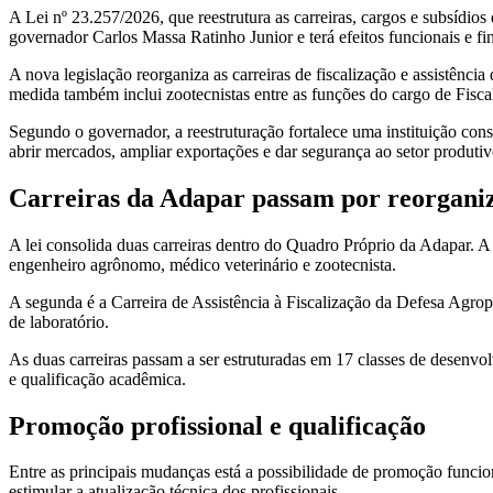
A Lei nº 23.257/2026, que reestrutura as carreiras, cargos e subsídio
governador Carlos Massa Ratinho Junior e terá efeitos funcionais e fin
A nova legislação reorganiza as carreiras de fiscalização e assistênci
medida também inclui zootecnistas entre as funções do cargo de Fisc
Segundo o governador, a reestruturação fortalece uma instituição con
abrir mercados, ampliar exportações e dar segurança ao setor produtiv
Carreiras da Adapar passam por reorgani
A lei consolida duas carreiras dentro do Quadro Próprio da Adapar. A
engenheiro agrônomo, médico veterinário e zootecnista.
A segunda é a Carreira de Assistência à Fiscalização da Defesa Agrop
de laboratório.
As duas carreiras passam a ser estruturadas em 17 classes de desenv
e qualificação acadêmica.
Promoção profissional e qualificação
Entre as principais mudanças está a possibilidade de promoção funci
estimular a atualização técnica dos profissionais.