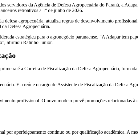
s dos servidores da Agência de Defesa Agropecuária do Paraná, a Adapar,
anceiros retroativos a 1º de junho de 2026.
a da defesa agropecuária, atualiza regras de desenvolvimento profission
al da Defesa Agropecuária.
siderada estratégica para o agronegócio paranaense. “A Adapar tem pap
o”, afirmou Ratinho Junior.
zação
 primeira é a Carreira de Fiscalização da Defesa Agropecuária, formada
ecuária. Ela reúne o cargo de Assistente de Fiscalização da Defesa Agro
olvimento profissional. O novo modelo prevê promoções relacionadas à e
onal por aperfeiçoamento contínuo ou por qualificação acadêmica. A med