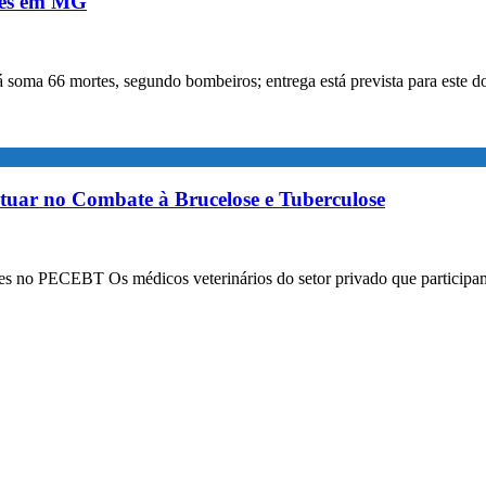
ntes em MG
á soma 66 mortes, segundo bombeiros; entrega está prevista para este 
tuar no Combate à Brucelose e Tuberculose
ntes no PECEBT Os médicos veterinários do setor privado que particip