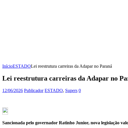
Início
ESTADO
Lei reestrutura carreiras da Adapar no Paraná
Lei reestrutura carreiras da Adapar no P
12/06/2026
Publicador
ESTADO
,
Supers
0
Sancionada pelo governador Ratinho Junior, nova legislação valori