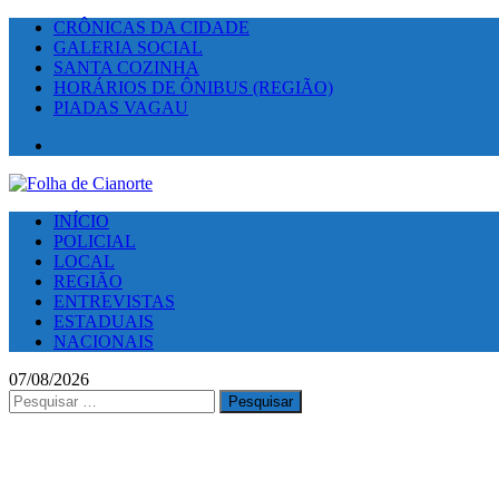
CRÔNICAS DA CIDADE
GALERIA SOCIAL
SANTA COZINHA
HORÁRIOS DE ÔNIBUS (REGIÃO)
PIADAS VAGAU
Facebook
INÍCIO
POLICIAL
LOCAL
REGIÃO
ENTREVISTAS
ESTADUAIS
NACIONAIS
07/08/2026
Pesquisar
por: