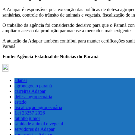
A Adapar é responsável pela execução das políticas de defesa agropecu
sanitárias, controle do trânsito de animais e vegetais, fiscalização de
O trabalho da agência foi considerado decisivo para que o Paraná conq
ampliar o acesso da produção paranaense a mercados mais exigentes.
A atuação da Adapar também contribui para manter certificações sanit
Paraná.
Fonte: Agência Estadual de Notícias do Paraná
adapar
agronegócio paraná
carreiras Adapar
defesa agropecuária
estado
fiscalização agropecuária
Lei 23257 2026
ratinho junior
sanidade animal e vegetal
servidores da Adapar
zootecnistas Adapar