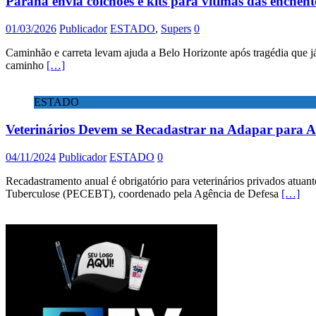
Paraná envia colchões e kits para vítimas das enche
01/03/2026
Publicador
ESTADO
,
Supers
0
Caminhão e carreta levam ajuda a Belo Horizonte após tragédia que j
caminho
[…]
ESTADO
Veterinários Devem se Recadastrar na Adapar para A
04/11/2024
Publicador
ESTADO
0
Recadastramento anual é obrigatório para veterinários privados atua
Tuberculose (PECEBT), coordenado pela Agência de Defesa
[…]