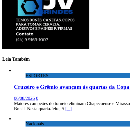
Leia Também
ESPORTES
Cruzeiro e Grêmio avançam às quartas da Copa 
06/08/2026
0
Maiores campeões do torneio eliminam Chapecoense e Mirassol; 
Brasil. Nesta quarta-feira, 5
[...]
Nacionais