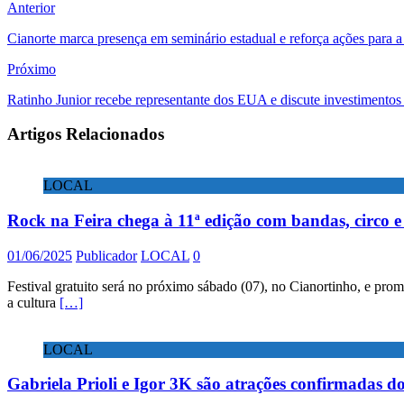
Anterior
Cianorte marca presença em seminário estadual e reforça ações para a
Próximo
Ratinho Junior recebe representante dos EUA e discute investimentos
Artigos Relacionados
LOCAL
Rock na Feira chega à 11ª edição com bandas, circo e 
01/06/2025
Publicador
LOCAL
0
Festival gratuito será no próximo sábado (07), no Cianortinho, e prom
a cultura
[…]
LOCAL
Gabriela Prioli e Igor 3K são atrações confirmadas d