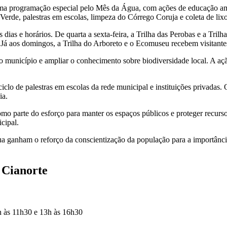
uma programação especial pelo Mês da Água, com ações de educação amb
 Verde, palestras em escolas, limpeza do Córrego Coruja e coleta de lixo
es dias e horários. De quarta a sexta-feira, a Trilha das Perobas e a Tr
0. Já aos domingos, a Trilha do Arboreto e o Ecomuseu recebem visitan
o município e ampliar o conhecimento sobre biodiversidade local. A aç
clo de palestras em escolas da rede municipal e instituições privadas. 
ia.
omo parte do esforço para manter os espaços públicos e proteger recurso
cipal.
a ganham o reforço da conscientização da população para a importância 
 Cianorte
9h às 11h30 e 13h às 16h30