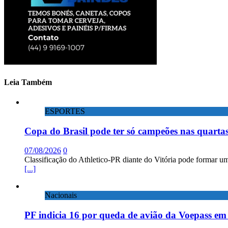
Leia Também
ESPORTES
Copa do Brasil pode ter só campeões nas quartas
07/08/2026
0
Classificação do Athletico-PR diante do Vitória pode formar um
[...]
Nacionais
PF indicia 16 por queda de avião da Voepass e