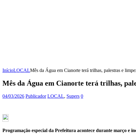
Início
LOCAL
Mês da Água em Cianorte terá trilhas, palestras e limp
Mês da Água em Cianorte terá trilhas, pal
04/03/2026
Publicador
LOCAL
,
Supers
0
Programação especial da Prefeitura acontece durante março e incl