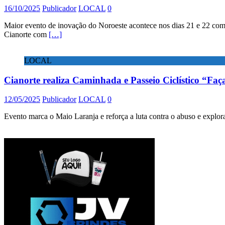
16/10/2025
Publicador
LOCAL
0
Maior evento de inovação do Noroeste acontece nos dias 21 e 22 com 
Cianorte com
[…]
LOCAL
Cianorte realiza Caminhada e Passeio Ciclístico “Faç
12/05/2025
Publicador
LOCAL
0
Evento marca o Maio Laranja e reforça a luta contra o abuso e explor