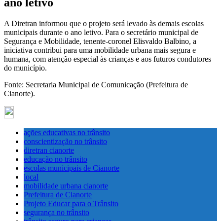
ano letivo
A Diretran informou que o projeto será levado às demais escolas
municipais durante o ano letivo. Para o secretário municipal de
Segurança e Mobilidade, tenente-coronel Elisvaldo Balbino, a
iniciativa contribui para uma mobilidade urbana mais segura e
humana, com atenção especial às crianças e aos futuros condutores
do município.
Fonte: Secretaria Municipal de Comunicação (Prefeitura de
Cianorte).
ações educativas no trânsito
conscientização no trânsito
diretran cianorte
educação no trânsito
escolas municipais de Cianorte
local
mobilidade urbana cianorte
Prefeitura de Cianorte
Projeto Educar para o Trânsito
segurança no trânsito