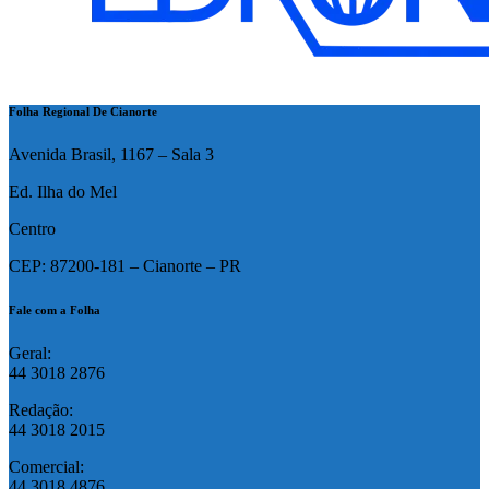
Folha Regional De Cianorte
Avenida Brasil, 1167 – Sala 3
Ed. Ilha do Mel
Centro
CEP: 87200-181 – Cianorte – PR
Fale com a Folha
Geral:
44 3018 2876
Redação:
44 3018 2015
Comercial:
44 3018 4876