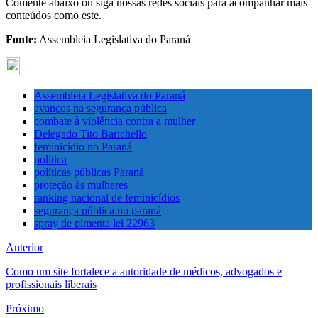
Comente abaixo ou siga nossas redes sociais para acompanhar mais
conteúdos como este.
Fonte:
Assembleia Legislativa do Paraná
Assembleia Legislativa do Paraná
avanços na segurança pública
combate à violência contra a mulher
Delegado Tito Barichello
feminicídio no Paraná
politica
políticas públicas Paraná
proteção às mulheres
ranking nacional de feminicídios
segurança pública no paraná
spray de pimenta lei 22963
Anterior
Como um site fortalece a autoridade de médicos, advogados e
profissionais liberais
Próximo