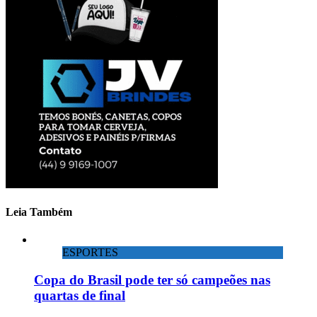
Leia Também
ESPORTES
Copa do Brasil pode ter só campeões nas
quartas de final