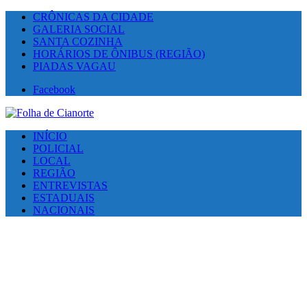
CRÔNICAS DA CIDADE
GALERIA SOCIAL
SANTA COZINHA
HORÁRIOS DE ÔNIBUS (REGIÃO)
PIADAS VAGAU
Facebook
INÍCIO
POLICIAL
LOCAL
REGIÃO
ENTREVISTAS
ESTADUAIS
NACIONAIS