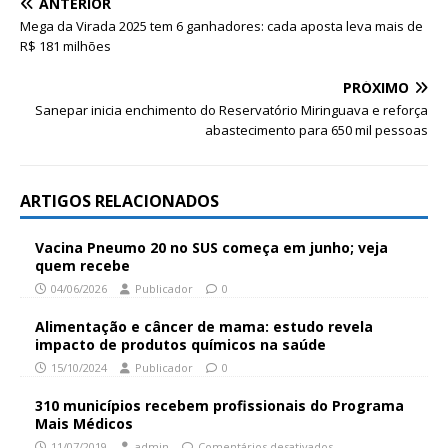
ANTERIOR
Mega da Virada 2025 tem 6 ganhadores: cada aposta leva mais de
R$ 181 milhões
PRÓXIMO
Sanepar inicia enchimento do Reservatório Miringuava e reforça
abastecimento para 650 mil pessoas
ARTIGOS RELACIONADOS
Vacina Pneumo 20 no SUS começa em junho; veja
quem recebe
04/06/2026
Publicador
0
Alimentação e câncer de mama: estudo revela
impacto de produtos químicos na saúde
15/10/2024
Publicador
0
310 municípios recebem profissionais do Programa
Mais Médicos
11/07/2019
admin
Comentários desativados