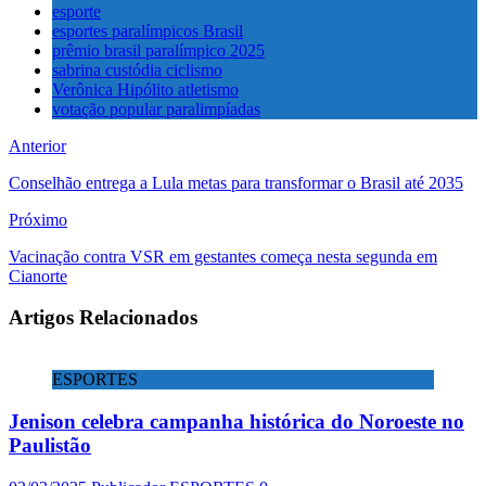
esporte
esportes paralímpicos Brasil
prêmio brasil paralímpico 2025
sabrina custódia ciclismo
Verônica Hipólito atletismo
votação popular paralimpíadas
Anterior
Conselhão entrega a Lula metas para transformar o Brasil até 2035
Próximo
Vacinação contra VSR em gestantes começa nesta segunda em
Cianorte
Artigos Relacionados
ESPORTES
Jenison celebra campanha histórica do Noroeste no
Paulistão