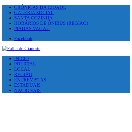
CRÔNICAS DA CIDADE
GALERIA SOCIAL
SANTA COZINHA
HORÁRIOS DE ÔNIBUS (REGIÃO)
PIADAS VAGAU
Facebook
INÍCIO
POLICIAL
LOCAL
REGIÃO
ENTREVISTAS
ESTADUAIS
NACIONAIS