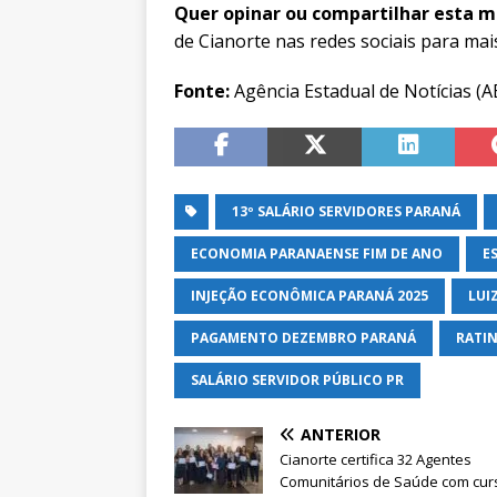
Quer opinar ou compartilhar esta m
de Cianorte nas redes sociais para mai
Fonte:
Agência Estadual de Notícias (A
13º SALÁRIO SERVIDORES PARANÁ
ECONOMIA PARANAENSE FIM DE ANO
E
INJEÇÃO ECONÔMICA PARANÁ 2025
LUI
PAGAMENTO DEZEMBRO PARANÁ
RATIN
SALÁRIO SERVIDOR PÚBLICO PR
ANTERIOR
Cianorte certifica 32 Agentes
Comunitários de Saúde com cur