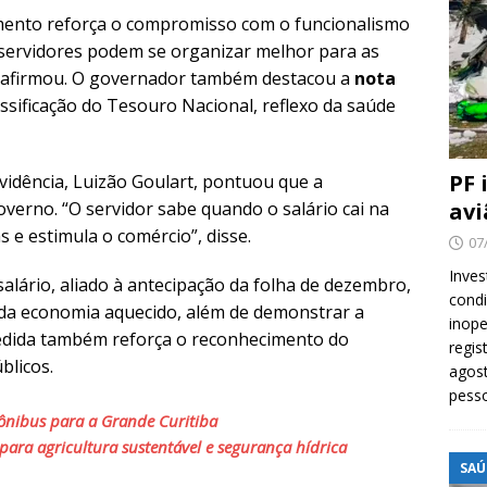
mento reforça o compromisso com o funcionalismo
 servidores podem se organizar melhor para as
, afirmou. O governador também destacou a
nota
ssificação do Tesouro Nacional, reflexo da saúde
PF 
vidência, Luizão Goulart, pontuou que a
avi
overno. “O servidor sabe quando o salário cai na
as e estimula o comércio”, disse.
07
Inves
alário, aliado à antecipação da folha de dezembro,
cond
da economia aquecido, além de demonstrar a
inope
medida também reforça o reconhecimento do
regis
blicos.
agost
pess
ônibus para a Grande Curitiba
para agricultura sustentável e segurança hídrica
SAÚ