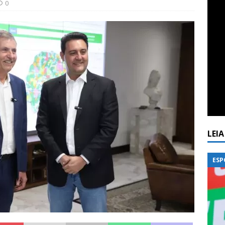
0
LEI
ESP