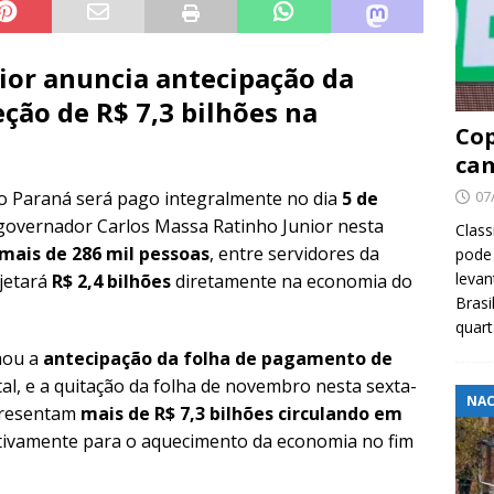
ior anuncia antecipação da
ção de R$ 7,3 bilhões na
Cop
cam
07
 do Paraná será pago integralmente no dia
5 de
governador Carlos Massa Ratinho Junior nesta
Class
mais de 286 mil pessoas
, entre servidores da
pode 
levan
njetará
R$ 2,4 bilhões
diretamente na economia do
Brasi
quar
mou a
antecipação da folha de pagamento de
tal, e a quitação da folha de novembro nesta sexta-
NAC
epresentam
mais de R$ 7,3 bilhões circulando em
cativamente para o aquecimento da economia no fim