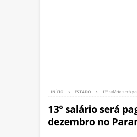
INÍCIO
ESTADO
13º salário será 
13º salário será p
dezembro no Para