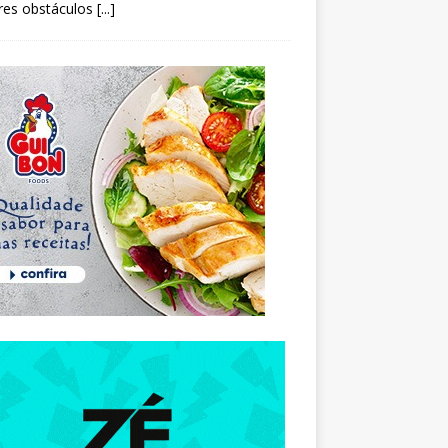
res obstáculos
[...]