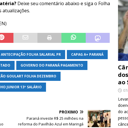
atéria?
Deixe seu comentário abaixo e siga o Folha
s atualizações.
EN)
ANTECIPAÇÃO FOLHA SALARIAL PR
CAPAG A+ PARANÁ
STADO
GOVERNO DO PARANÁ PAGAMENTO
Cân
dos
ZÃO GOULART FOLHA DEZEMBRO
ao 
HO JUNIOR 13º SALÁRIO
07
Levan
doenç
do ac
PRÓXIMO
pesso
Paraná investe R$ 25 milhões na
cânc
so
reforma do Pavilhão Azul em Maringá