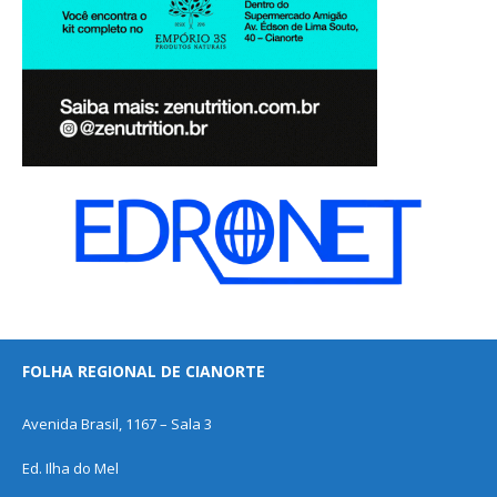
FOLHA REGIONAL DE CIANORTE
Avenida Brasil, 1167 – Sala 3
Ed. Ilha do Mel