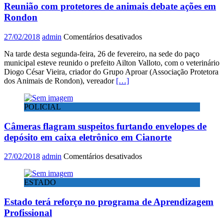
Reunião com protetores de animais debate ações em
pela
Polícia
Rondon
Militar
em
em
27/02/2018
admin
Comentários desativados
Cianorte
Reunião
Na tarde desta segunda-feira, 26 de fevereiro, na sede do paço
com
municipal esteve reunido o prefeito Ailton Valloto, com o veterinário
protetores
Diogo César Vieira, criador do Grupo Aproar (Associação Protetora
de
dos Animais de Rondon), vereador
[…]
animais
debate
ações
POLICIAL
em
Rondon
Câmeras flagram suspeitos furtando envelopes de
depósito em caixa eletrônico em Cianorte
em
27/02/2018
admin
Comentários desativados
Câmeras
flagram
ESTADO
suspeitos
furtando
Estado terá reforço no programa de Aprendizagem
envelopes
de
Profissional
depósito