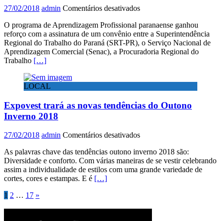
em
em
27/02/2018
admin
Comentários desativados
caixa
Estado
eletrônico
O programa de Aprendizagem Profissional paranaense ganhou
terá
em
reforço com a assinatura de um convênio entre a Superintendência
reforço
Cianorte
Regional do Trabalho do Paraná (SRT-PR), o Serviço Nacional de
no
Aprendizagem Comercial (Senac), a Procuradoria Regional do
programa
Trabalho
[…]
de
Aprendizagem
Profissional
LOCAL
Expovest trará as novas tendências do Outono
Inverno 2018
em
27/02/2018
admin
Comentários desativados
Expovest
As palavras chave das tendências outono inverno 2018 são:
trará
Diversidade e conforto. Com várias maneiras de se vestir celebrando
as
assim a individualidade de estilos com uma grande variedade de
novas
cortes, cores e estampas. E é
[…]
tendências
do
Paginação
1
2
…
17
»
Outono
Inverno
de
2018