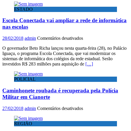
vagas
ESTADO
para
2018
Escola Conectada vai ampliar a rede de informática
nas escolas
em
28/02/2018
admin
Comentários desativados
Escola
O governador Beto Richa lançou nesta quarta-feira (28), no Palácio
Conectada
Iguaçu, o programa Escola Conectada, que vai modernizar os
vai
sistemas de informática dos colégios da rede estadual. Serão
ampliar
investidos R$ 283 milhões para aquisição de
[…]
a
rede
de
POLICIAL
informática
nas
Caminhonete roubada é recuperada pela Polícia
escolas
Militar em Cianorte
em
27/02/2018
admin
Comentários desativados
Caminhonete
roubada
REGIÃO
é
recuperada