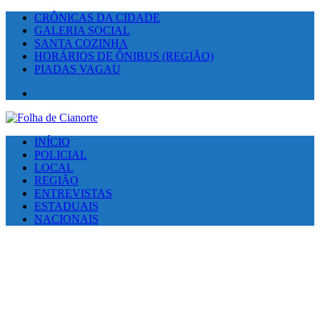
CRÔNICAS DA CIDADE
GALERIA SOCIAL
SANTA COZINHA
HORÁRIOS DE ÔNIBUS (REGIÃO)
PIADAS VAGAU
Facebook
INÍCIO
POLICIAL
LOCAL
REGIÃO
ENTREVISTAS
ESTADUAIS
NACIONAIS