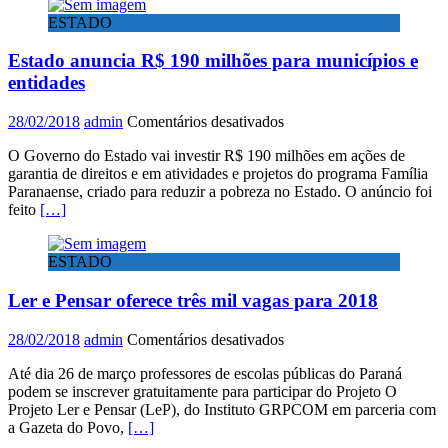
em
pânico
ESTADO
audiência
que
pública
passou
Estado anuncia R$ 190 milhões para municípios e
com
entidades
bandidos
em
28/02/2018
admin
Comentários desativados
Estado
O Governo do Estado vai investir R$ 190 milhões em ações de
anuncia
garantia de direitos e em atividades e projetos do programa Família
R$
Paranaense, criado para reduzir a pobreza no Estado. O anúncio foi
190
feito
[…]
milhões
para
municípios
ESTADO
e
entidades
Ler e Pensar oferece três mil vagas para 2018
em
28/02/2018
admin
Comentários desativados
Ler
Até dia 26 de março professores de escolas públicas do Paraná
e
podem se inscrever gratuitamente para participar do Projeto O
Pensar
Projeto Ler e Pensar (LeP), do Instituto GRPCOM em parceria com
oferece
a Gazeta do Povo,
[…]
três
mil