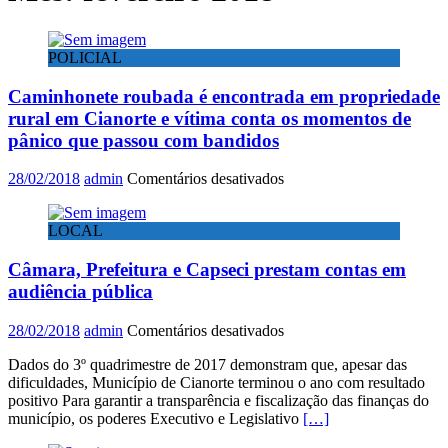
POLICIAL
Caminhonete roubada é encontrada em propriedade
rural em Cianorte e vítima conta os momentos de
pânico que passou com bandidos
em
28/02/2018
admin
Comentários desativados
Caminhonete
roubada
LOCAL
é
encontrada
Câmara, Prefeitura e Capseci prestam contas em
em
propriedade
audiência pública
rural
em
em
28/02/2018
admin
Comentários desativados
Cianorte
Câmara,
e
Dados do 3º quadrimestre de 2017 demonstram que, apesar das
Prefeitura
vítima
dificuldades, Município de Cianorte terminou o ano com resultado
e
conta
positivo Para garantir a transparência e fiscalização das finanças do
Capseci
os
município, os poderes Executivo e Legislativo
[…]
prestam
momentos
contas
de