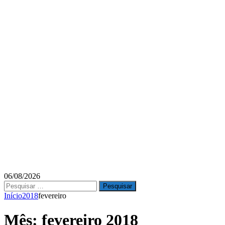
06/08/2026
Pesquisar
por:
Início
2018
fevereiro
Mês:
fevereiro 2018