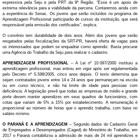
expressiva pela Seju e pela PRT da 9ª Região. “Esse é um apoio de
extrema relevância para a viabilidade da parceria. Contaremos ainda com
a experiência do Senac. Os jovens que serão incluídos no programa de
Aprendizagem Profissional participarão de cursos da instituição, que será
responsável pela emissão dos certificados”, explica.
O convênio tem durabilidade de dois anos. Além dos jovens que serão
resgatados pelas fiscalizações da SRT-PR, haverá oferta de vagas para
os interessados que podem se enquadrar como aprendiz. Basta procurar
uma Agência do Trabalho da Seju para realizar o cadastro.
APRENDIZAGEM PROFISSIONAL
– A Lei nº 10.097/2000 instituiu a
aprendizagem profissional, mas entrou em vigor após ser regulamentada
pelo Decreto nº 5.598/2005, cinco anos depois. O texto determina que
sejam contratados jovens entre 14 e 24 anos que permaneçam na escola
ou em curso técnico, e não há limite de idade para pessoas com
deficiência. A legislação prevê que todas as empresas de médio e grande
porte devem manter aprendizes em seus quadros de funcionários, com
cotas que variam de 5% a 15% por estabelecimento. A remuneração é
proporcional ao número de horas que o aprendiz trabalha, com base no
salário mínimo.
O PARANÁ E A APRENDIZAGEM
– Segundo dados do Cadastro Geral
de Empregados e Desempregados (Caged) do Ministério do Trabalho, em
2017 o Paraná contabilizou a admissão de mais de 24 mil aprendizes e