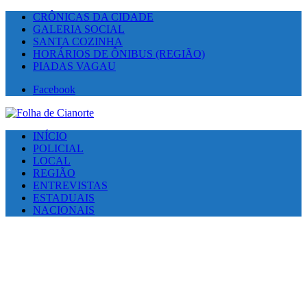
CRÔNICAS DA CIDADE
GALERIA SOCIAL
SANTA COZINHA
HORÁRIOS DE ÔNIBUS (REGIÃO)
PIADAS VAGAU
Facebook
INÍCIO
POLICIAL
LOCAL
REGIÃO
ENTREVISTAS
ESTADUAIS
NACIONAIS