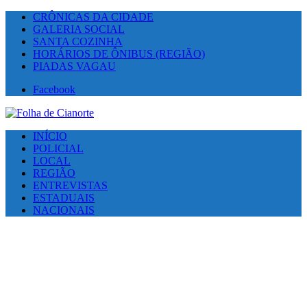
CRÔNICAS DA CIDADE
GALERIA SOCIAL
SANTA COZINHA
HORÁRIOS DE ÔNIBUS (REGIÃO)
PIADAS VAGAU
Facebook
INÍCIO
POLICIAL
LOCAL
REGIÃO
ENTREVISTAS
ESTADUAIS
NACIONAIS