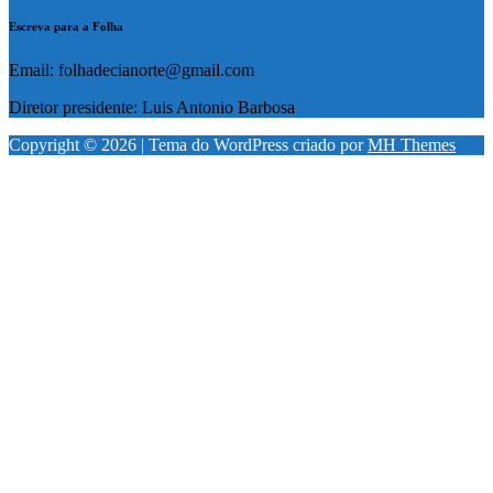
Escreva para a Folha
Email: folhadecianorte@gmail.com
Diretor presidente: Luis Antonio Barbosa
Copyright © 2026 | Tema do WordPress criado por
MH Themes