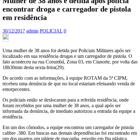
Mulher de 38 anos é detida após polícia
encontrar droga e carregador de pistola
em residência
30/12/2017
admin
POLICIAL
0
Uma mulher de 38 anos foi detida por Policiais Militares após ser
localizado em sua residência drogas e um carregador de pistola. O
fato aconteceu na rua Corumbá, Zona 03, em Cianorte, por volta das
18h30min desta sexta-feira(29).
De acordo com as informações, à equipe ROTAM da 5ª CIPM,
recebeu uma denúncia de que no local estariam efetuando venda de
entorpecentes.
Os policiais então se deslocaram para a referida residência, onde
foram recebidos por uma mulher de 38 anos, a qual após ser
informada da denúncia, de imediato autorizou a entrada da equipe a
residência.
Em um dos cômodos, a equipe encontrou um carregador de pistola
calibre .380. Em buscas nas demais dependências foi encontrado em
um dos quartos um tablete de maconha, envolto em fita plástica