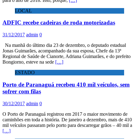
para o ano de 2018. Isso, porque,
[…]
LOCAL
ADFIC recebe cadeiras de roda motorizadas
31/12/2017
admin
0
Na manhã do último dia 23 de dezembro, o deputado estadual
Jonas Guimarães, acompanhado da sua esposa, Chefe da 13ª
Regional de Saúde de Cianorte, Adriana Guimarães, e do prefeito
Bongiorno, esteve na sede
[…]
ESTADO
Porto de Paranaguá recebeu 410 mil veículos, sem
sofrer com filas
30/12/2017
admin
0
O Porto de Paranaguá registrou em 2017 o maior movimento de
caminhões em toda a história. De janeiro a dezembro, mais de 410
mil veículos passaram pelo porto para descarregar grãos – 40 mil a
[…]