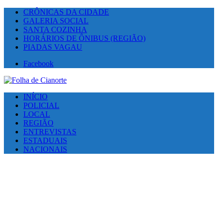
CRÔNICAS DA CIDADE
GALERIA SOCIAL
SANTA COZINHA
HORÁRIOS DE ÔNIBUS (REGIÃO)
PIADAS VAGAU
Facebook
INÍCIO
POLICIAL
LOCAL
REGIÃO
ENTREVISTAS
ESTADUAIS
NACIONAIS