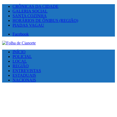
CRÔNICAS DA CIDADE
GALERIA SOCIAL
SANTA COZINHA
HORÁRIOS DE ÔNIBUS (REGIÃO)
PIADAS VAGAU
Facebook
INÍCIO
POLICIAL
LOCAL
REGIÃO
ENTREVISTAS
ESTADUAIS
NACIONAIS