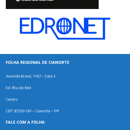
FOLHA REGIONAL DE CIANORTE
Avenida Brasil, 1167 – Sala 3
Ed. Ilha do Mel
Centro
CEP: 87200-181 – Cianorte – PR
FALE COM A FOLHA