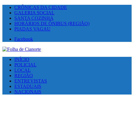
CRÔNICAS DA CIDADE
GALERIA SOCIAL
SANTA COZINHA
HORÁRIOS DE ÔNIBUS (REGIÃO)
PIADAS VAGAU
Facebook
INÍCIO
POLICIAL
LOCAL
REGIÃO
ENTREVISTAS
ESTADUAIS
NACIONAIS