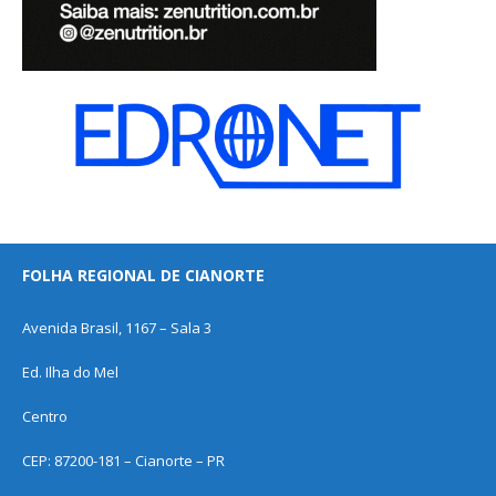
FOLHA REGIONAL DE CIANORTE
Avenida Brasil, 1167 – Sala 3
Ed. Ilha do Mel
Centro
CEP: 87200-181 – Cianorte – PR