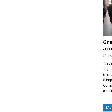
Gre
aco
06
Traba
11, 1
manté
cump
Compa
(CPT
SAÚ