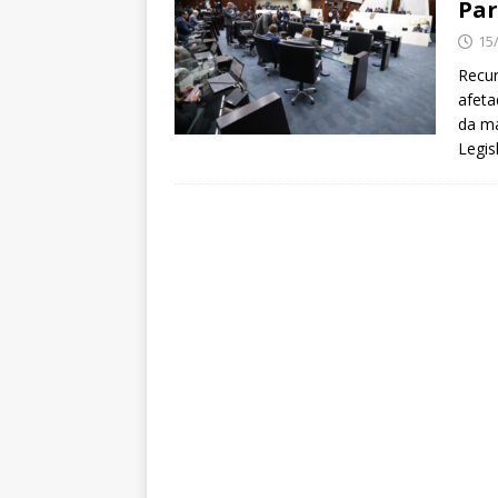
Pa
15
Recur
afeta
da ma
Legis