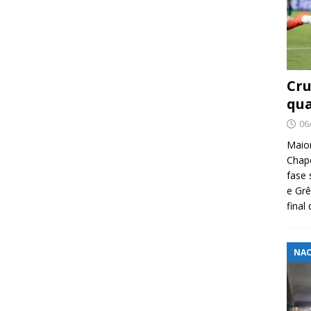
Cru
qua
06
Maio
Chape
fase 
e Grê
final
NAC