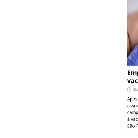
Emp
vac
06
Após
asso
camp
à vac
São 