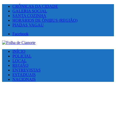
CRÔNICAS DA CIDADE
GALERIA SOCIAL
SANTA COZINHA
HORÁRIOS DE ÔNIBUS (REGIÃO)
PIADAS VAGAU
Facebook
INÍCIO
POLICIAL
LOCAL
REGIÃO
ENTREVISTAS
ESTADUAIS
NACIONAIS