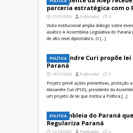
Presidente da Alep recebe
POLÍTICA
parceria estratégica com o
27/01/2026
Publicador
0
Visita institucional amplia diálogo sobre in
asiático A Assembleia Legislativa do Paraná 
de alto nível diplomático. O
[…]
Alexandre Curi propõe lei
POLÍTICA
Paraná
14/01/2026
Publicador
0
Projeto prevê ações preventivas, proteção 
Alexandre Curi (PSD), presidente da Assemble
um projeto de lei que institui a Política
[…]
Assembleia do Paraná quer
POLÍTICA
Regulariza Paraná
15/10/2025
Publicador
0