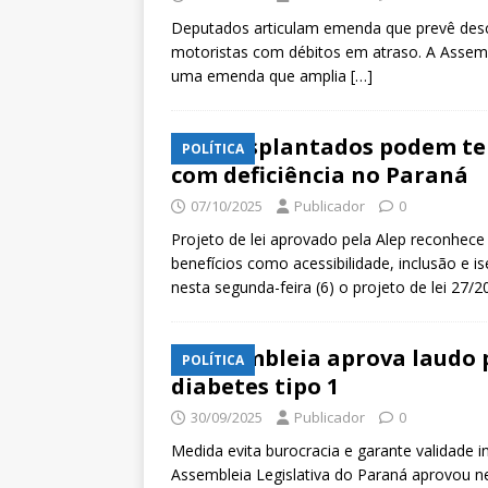
Deputados articulam emenda que prevê des
motoristas com débitos em atraso. A Assembl
uma emenda que amplia
[…]
Transplantados podem ter
POLÍTICA
com deficiência no Paraná
07/10/2025
Publicador
0
Projeto de lei aprovado pela Alep reconhece 
benefícios como acessibilidade, inclusão e i
nesta segunda-feira (6) o projeto de lei 27/
Assembleia aprova laudo
POLÍTICA
diabetes tipo 1
30/09/2025
Publicador
0
Medida evita burocracia e garante validad
Assembleia Legislativa do Paraná aprovou nes