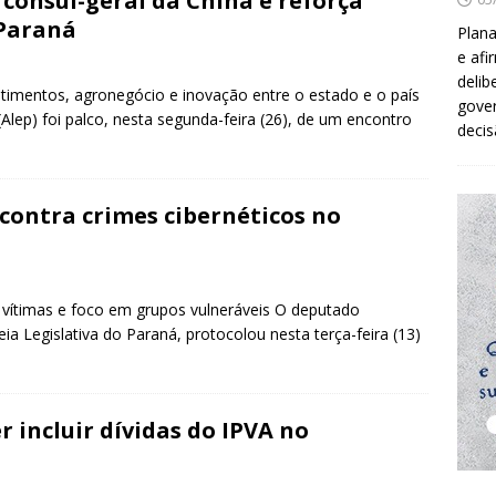
 cônsul-geral da China e reforça
 Paraná
Plana
e afi
delib
vestimentos, agronegócio e inovação entre o estado e o país
gover
(Alep) foi palco, nesta segunda-feira (26), de um encontro
decis
 contra crimes cibernéticos no
a vítimas e foco em grupos vulneráveis O deputado
ia Legislativa do Paraná, protocolou nesta terça-feira (13)
 incluir dívidas do IPVA no