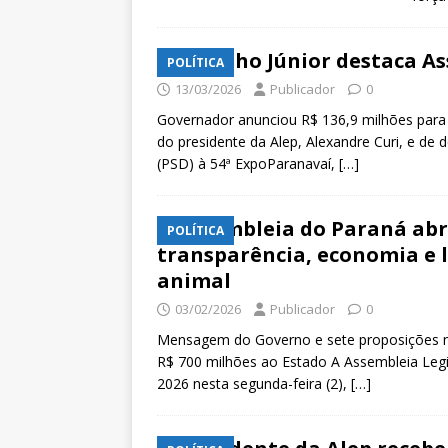
Ratinho Júnior destaca A
POLÍTICA
13/03/2026
Publicador
0
Governador anunciou R$ 136,9 milhões para P
do presidente da Alep, Alexandre Curi, e de 
(PSD) à 54ª ExpoParanavaí,
[…]
Assembleia do Paraná abr
POLÍTICA
transparência, economia e l
animal
03/02/2026
Publicador
0
Mensagem do Governo e sete proposições ma
R$ 700 milhões ao Estado A Assembleia Legisl
2026 nesta segunda-feira (2),
[…]