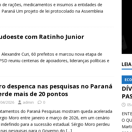
ção de rações, medicamentos e insumos a entidades de
o Paraná Um projeto de lei protocolado na Assembleia
Sudoeste com Ratinho Junior
 Alexandre Curi, 60 prefeitos e marcou nova etapa de
PSD reuniu centenas de apoiadores, lideranças políticas e
LEI
ECO
o despenca nas pesquisas no Paraná
DÍ
erde mais de 20 pontos
PA
/04/2026
admin
0
05
ntamentos do Paraná Pesquisas mostram queda acelerada
ENTE
rgio Moro entre janeiro e março de 2026, em um cenário
O QU
 indefinido para a sucessão estadual. Sérgio Moro perdeu
Mart
 nas pesquisas para o Governo do
[…]