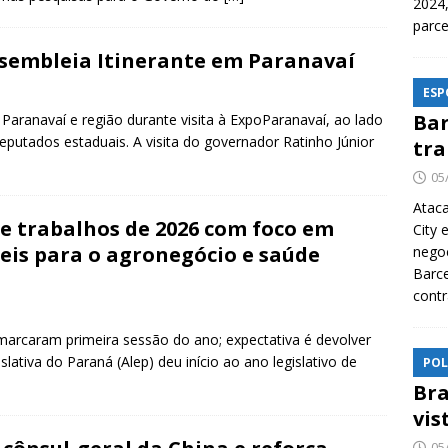
2024,
parce
ssembleia Itinerante em Paranavaí
ESP
Bar
aranavaí e região durante visita à ExpoParanavaí, ao lado
deputados estaduais. A visita do governador Ratinho Júnior
tra
05
Ataca
e trabalhos de 2026 com foco em
City 
eis para o agronegócio e saúde
nego
Barce
contr
rcaram primeira sessão do ano; expectativa é devolver
ativa do Paraná (Alep) deu início ao ano legislativo de
POL
Bra
vis
05