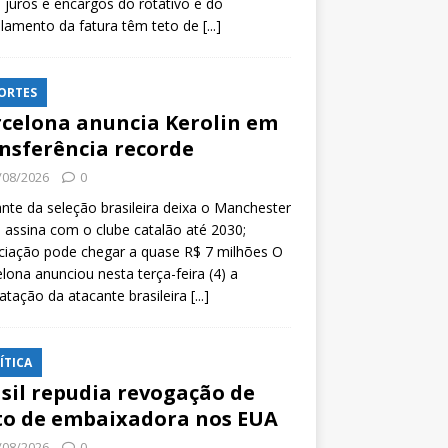
 juros e encargos do rotativo e do
lamento da fatura têm teto de
[...]
ORTES
celona anuncia Kerolin em
nsferência recorde
/08/2026
0
nte da seleção brasileira deixa o Manchester
e assina com o clube catalão até 2030;
ciação pode chegar a quase R$ 7 milhões O
lona anunciou nesta terça-feira (4) a
atação da atacante brasileira
[...]
ÍTICA
sil repudia revogação de
to de embaixadora nos EUA
/08/2026
0