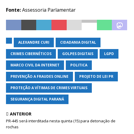
Fonte:
Assessoria Parlamentar
ALEXANDRE CURI
CIDADANIA DIGITAL
CRIMES CIBERNÉTICOS
GOLPES DIGITAIS
LGPD
MARCO CIVIL DA INTERNET
POLITICA
PREVENÇÃO A FRAUDES ONLINE
PROJETO DE LEI PR
PROTEÇÃO A VÍTIMAS DE CRIMES VIRTUAIS
SEGURANÇA DIGITAL PARANÁ
ANTERIOR
PR-445 será interditada nesta quinta (15) para detonação de
rochas