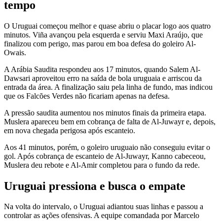
tempo
O Uruguai começou melhor e quase abriu o placar logo aos quatro
minutos. Viña avançou pela esquerda e serviu Maxi Araújo, que
finalizou com perigo, mas parou em boa defesa do goleiro Al-
Owais.
A Arábia Saudita respondeu aos 17 minutos, quando Salem Al-
Dawsari aproveitou erro na saída de bola uruguaia e arriscou da
entrada da área. A finalização saiu pela linha de fundo, mas indicou
que os Falcões Verdes não ficariam apenas na defesa.
A pressão saudita aumentou nos minutos finais da primeira etapa.
Muslera apareceu bem em cobrança de falta de Al-Juwayr e, depois,
em nova chegada perigosa após escanteio.
Aos 41 minutos, porém, o goleiro uruguaio não conseguiu evitar o
gol. Após cobrança de escanteio de Al-Juwayr, Kanno cabeceou,
Muslera deu rebote e Al-Amir completou para o fundo da rede.
Uruguai pressiona e busca o empate
Na volta do intervalo, o Uruguai adiantou suas linhas e passou a
controlar as ações ofensivas. A equipe comandada por Marcelo