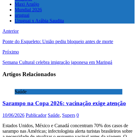
Maxi Araújo
Mundial 2026
uruguai
Uruguai x Arábia Saudita
Anterior
Ponte do Esqueleto: União pediu bloqueio antes de morte
Próximo
Semana Cultural celebra imigração japonesa em Maringá
Artigos Relacionados
Saúde
Sarampo na Copa 2026: vacinação exige atenção
10/06/2026
Publicador
Saúde
,
Supers
0
Estados Unidos, México e Canadá concentram 70% dos casos de
sarampo nas Américas; infectologista alerta turistas brasileiros sobre
a necessidade de atualizar o esquema vacinal antes da viagem. O