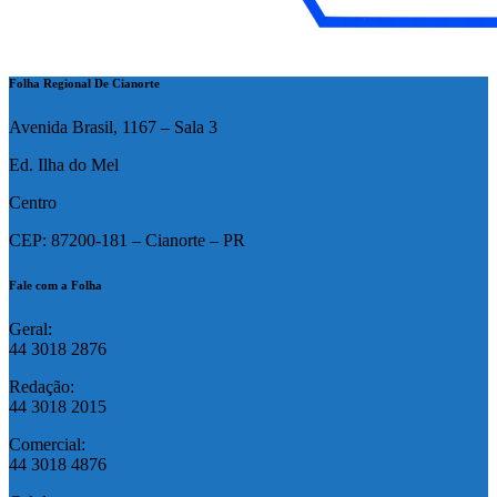
Folha Regional De Cianorte
Avenida Brasil, 1167 – Sala 3
Ed. Ilha do Mel
Centro
CEP: 87200-181 – Cianorte – PR
Fale com a Folha
Geral:
44 3018 2876
Redação:
44 3018 2015
Comercial:
44 3018 4876