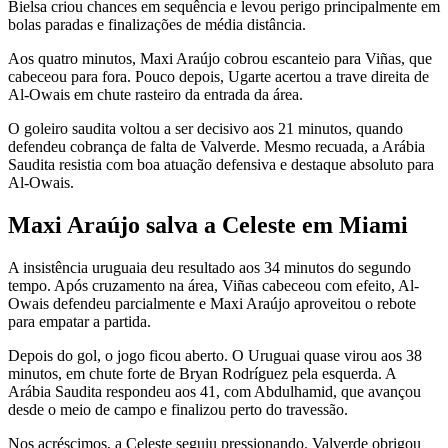
Bielsa criou chances em sequência e levou perigo principalmente em
bolas paradas e finalizações de média distância.
Aos quatro minutos, Maxi Araújo cobrou escanteio para Viñas, que
cabeceou para fora. Pouco depois, Ugarte acertou a trave direita de
Al-Owais em chute rasteiro da entrada da área.
O goleiro saudita voltou a ser decisivo aos 21 minutos, quando
defendeu cobrança de falta de Valverde. Mesmo recuada, a Arábia
Saudita resistia com boa atuação defensiva e destaque absoluto para
Al-Owais.
Maxi Araújo salva a Celeste em Miami
A insistência uruguaia deu resultado aos 34 minutos do segundo
tempo. Após cruzamento na área, Viñas cabeceou com efeito, Al-
Owais defendeu parcialmente e Maxi Araújo aproveitou o rebote
para empatar a partida.
Depois do gol, o jogo ficou aberto. O Uruguai quase virou aos 38
minutos, em chute forte de Bryan Rodríguez pela esquerda. A
Arábia Saudita respondeu aos 41, com Abdulhamid, que avançou
desde o meio de campo e finalizou perto do travessão.
Nos acréscimos, a Celeste seguiu pressionando. Valverde obrigou