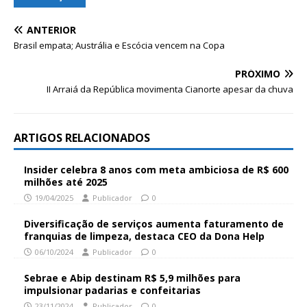
ANTERIOR
Brasil empata; Austrália e Escócia vencem na Copa
PRÓXIMO
II Arraiá da República movimenta Cianorte apesar da chuva
ARTIGOS RELACIONADOS
Insider celebra 8 anos com meta ambiciosa de R$ 600
milhões até 2025
19/04/2025
Publicador
0
Diversificação de serviços aumenta faturamento de
franquias de limpeza, destaca CEO da Dona Help
06/10/2024
Publicador
0
Sebrae e Abip destinam R$ 5,9 milhões para
impulsionar padarias e confeitarias
23/11/2024
Publicador
0