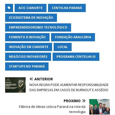
ACIC CIANORTE
CENTELHA PARANÁ
ECOSSISTEMA DE INOVAÇÃO
EMPREENDEDORISMO TECNOLÓGICO
FOMENTO À INOVAÇÃO
FUNDAÇÃO ARAUCÁRIA
INOVAÇÃO EM CIANORTE
LOCAL
NEGÓCIOS INOVADORES
PROGRAMA CENTELHA III
STARTUPS NO PARANÁ
ANTERIOR
NOVA REGRA PODE AUMENTAR RESPONSABILIDADE
DAS EMPRESAS EM CASOS DE BURNOUT E ASSÉDIO
PRÓXIMO
Fábrica de Ideias coloca Paraná na rota da
tecnologia