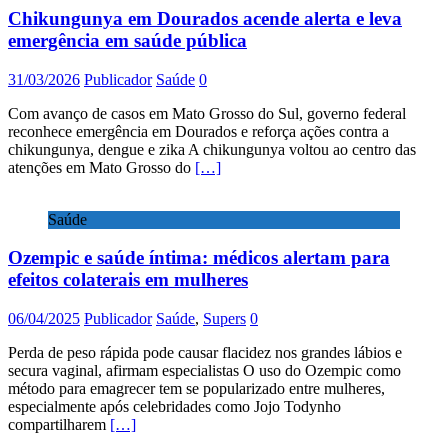
Chikungunya em Dourados acende alerta e leva
emergência em saúde pública
31/03/2026
Publicador
Saúde
0
Com avanço de casos em Mato Grosso do Sul, governo federal
reconhece emergência em Dourados e reforça ações contra a
chikungunya, dengue e zika A chikungunya voltou ao centro das
atenções em Mato Grosso do
[…]
Saúde
Ozempic e saúde íntima: médicos alertam para
efeitos colaterais em mulheres
06/04/2025
Publicador
Saúde
,
Supers
0
Perda de peso rápida pode causar flacidez nos grandes lábios e
secura vaginal, afirmam especialistas O uso do Ozempic como
método para emagrecer tem se popularizado entre mulheres,
especialmente após celebridades como Jojo Todynho
compartilharem
[…]