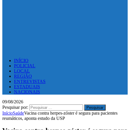
INÍCIO
POLICIAL
LOCAL
REGIÃO
ENTREVISTAS
ESTADUAIS
NACIONAIS
09/08/2026
Pesquisar por:
Início
Saúde
Vacina contra herpes-zóster é segura para pacientes
reumáticos, aponta estudo da USP