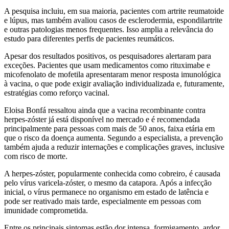
A pesquisa incluiu, em sua maioria, pacientes com artrite reumatoide
e lúpus, mas também avaliou casos de esclerodermia, espondilartrite
e outras patologias menos frequentes. Isso amplia a relevância do
estudo para diferentes perfis de pacientes reumáticos.
Apesar dos resultados positivos, os pesquisadores alertaram para
exceções. Pacientes que usam medicamentos como rituximabe e
micofenolato de mofetila apresentaram menor resposta imunológica
à vacina, o que pode exigir avaliação individualizada e, futuramente,
estratégias como reforço vacinal.
Eloisa Bonfá ressaltou ainda que a vacina recombinante contra
herpes-zóster já está disponível no mercado e é recomendada
principalmente para pessoas com mais de 50 anos, faixa etária em
que o risco da doença aumenta. Segundo a especialista, a prevenção
também ajuda a reduzir internações e complicações graves, inclusive
com risco de morte.
A herpes-zóster, popularmente conhecida como cobreiro, é causada
pelo vírus varicela-zóster, o mesmo da catapora. Após a infecção
inicial, o vírus permanece no organismo em estado de latência e
pode ser reativado mais tarde, especialmente em pessoas com
imunidade comprometida.
Entre os principais sintomas estão dor intensa, formigamento, ardor,