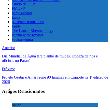
estudo da USP
FMUSP
herpes-zóster
lúpus
pacientes reumáticos
saúde
The Lancet Rheumatology
vacina herpes-zóster
vacina segura
Anterior
Dia Mundial da Água terá plantio de mudas, limpeza de rios e
oficinas no Paraná
Próximo
Projeto Gestar e Amar reúne 90 famílias em Cianorte na 1ª edição de
2026
Artigos Relacionados
Saúde