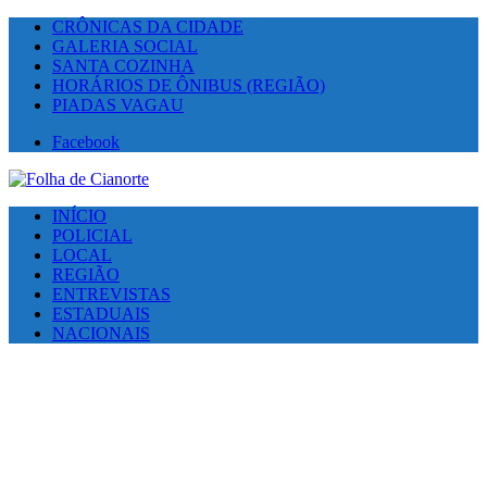
CRÔNICAS DA CIDADE
GALERIA SOCIAL
SANTA COZINHA
HORÁRIOS DE ÔNIBUS (REGIÃO)
PIADAS VAGAU
Facebook
INÍCIO
POLICIAL
LOCAL
REGIÃO
ENTREVISTAS
ESTADUAIS
NACIONAIS