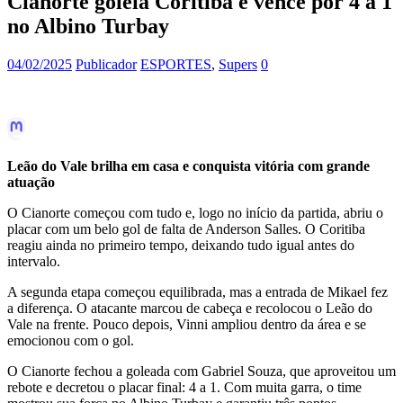
Cianorte goleia Coritiba e vence por 4 a 1
no Albino Turbay
04/02/2025
Publicador
ESPORTES
,
Supers
0
Leão do Vale brilha em casa e conquista vitória com grande
atuação
O Cianorte começou com tudo e, logo no início da partida, abriu o
placar com um belo gol de falta de Anderson Salles. O Coritiba
reagiu ainda no primeiro tempo, deixando tudo igual antes do
intervalo.
A segunda etapa começou equilibrada, mas a entrada de Mikael fez
a diferença. O atacante marcou de cabeça e recolocou o Leão do
Vale na frente. Pouco depois, Vinni ampliou dentro da área e se
emocionou com o gol.
O Cianorte fechou a goleada com Gabriel Souza, que aproveitou um
rebote e decretou o placar final: 4 a 1. Com muita garra, o time