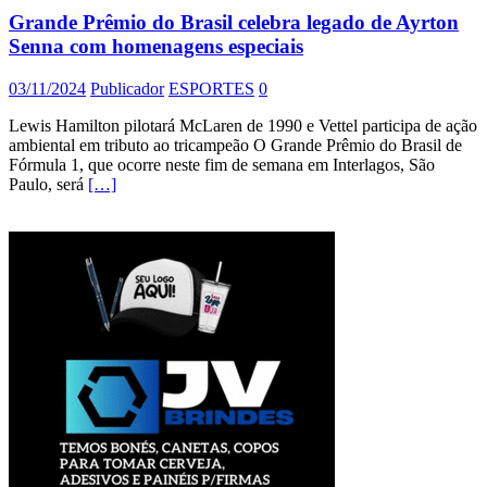
Grande Prêmio do Brasil celebra legado de Ayrton
Senna com homenagens especiais
03/11/2024
Publicador
ESPORTES
0
Lewis Hamilton pilotará McLaren de 1990 e Vettel participa de ação
ambiental em tributo ao tricampeão O Grande Prêmio do Brasil de
Fórmula 1, que ocorre neste fim de semana em Interlagos, São
Paulo, será
[…]