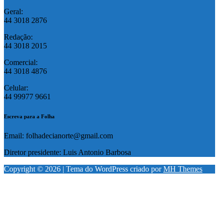
Geral:
44 3018 2876
Redação:
44 3018 2015
Comercial:
44 3018 4876
Celular:
44 99977 9661
Escreva para a Folha
Email: folhadecianorte@gmail.com
Diretor presidente: Luis Antonio Barbosa
Copyright © 2026 | Tema do WordPress criado por
MH Themes