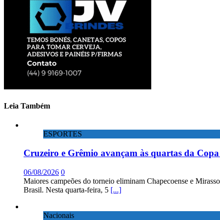
Leia Também
ESPORTES
Cruzeiro e Grêmio avançam às quartas da Copa 
06/08/2026
0
Maiores campeões do torneio eliminam Chapecoense e Mirassol; 
Brasil. Nesta quarta-feira, 5
[...]
Nacionais