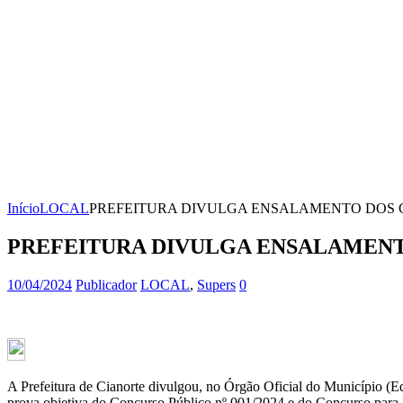
Início
LOCAL
PREFEITURA DIVULGA ENSALAMENTO DOS C
PREFEITURA DIVULGA ENSALAMENT
10/04/2024
Publicador
LOCAL
,
Supers
0
A Prefeitura de Cianorte divulgou, no Órgão Oficial do Município (Ed
prova objetiva do Concurso Público nº 001/2024 e do Concurso para 