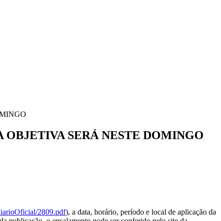
OMINGO
 OBJETIVA SERÁ NESTE DOMINGO
diarioOficial/2809.pdf
), a data, horário, período e local de aplicação da
 publicação, o ensalamento pode ser conferido pelo site da