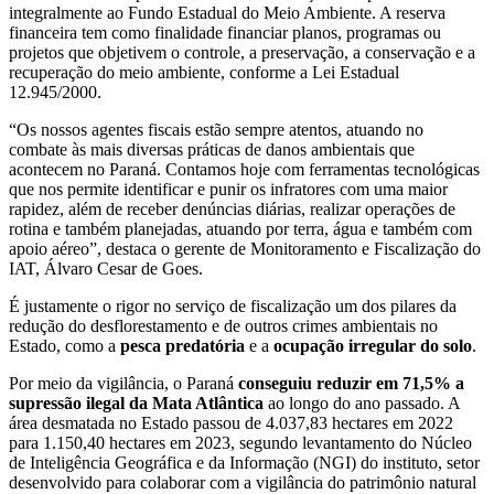
integralmente ao Fundo Estadual do Meio Ambiente. A reserva
financeira tem como finalidade financiar planos, programas ou
projetos que objetivem o controle, a preservação, a conservação e a
recuperação do meio ambiente, conforme a Lei Estadual
12.945/2000.
“Os nossos agentes fiscais estão sempre atentos, atuando no
combate às mais diversas práticas de danos ambientais que
acontecem no Paraná. Contamos hoje com ferramentas tecnológicas
que nos permite identificar e punir os infratores com uma maior
rapidez, além de receber denúncias diárias, realizar operações de
rotina e também planejadas, atuando por terra, água e também com
apoio aéreo”, destaca o gerente de Monitoramento e Fiscalização do
IAT, Álvaro Cesar de Goes.
É justamente o rigor no serviço de fiscalização um dos pilares da
redução do desflorestamento e de outros crimes ambientais no
Estado, como a
pesca predatória
e a
ocupação irregular do solo
.
Por meio da vigilância, o Paraná
conseguiu reduzir em 71,5% a
supressão ilegal da Mata Atlântica
ao longo do ano passado. A
área desmatada no Estado passou de 4.037,83 hectares em 2022
para 1.150,40 hectares em 2023, segundo levantamento do Núcleo
de Inteligência Geográfica e da Informação (NGI) do instituto, setor
desenvolvido para colaborar com a vigilância do patrimônio natural