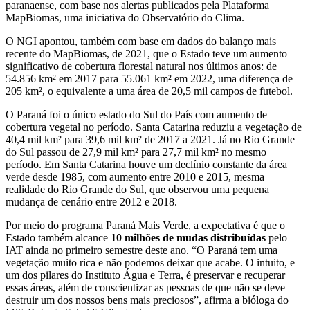
paranaense, com base nos alertas publicados pela Plataforma
MapBiomas, uma iniciativa do Observatório do Clima.
O NGI apontou, também com base em dados do balanço mais
recente do MapBiomas, de 2021, que o Estado teve um aumento
significativo de cobertura florestal natural nos últimos anos: de
54.856 km² em 2017 para 55.061 km² em 2022, uma diferença de
205 km², o equivalente a uma área de 20,5 mil campos de futebol.
O Paraná foi o único estado do Sul do País com aumento de
cobertura vegetal no período. Santa Catarina reduziu a vegetação de
40,4 mil km² para 39,6 mil km² de 2017 a 2021. Já no Rio Grande
do Sul passou de 27,9 mil km² para 27,7 mil km² no mesmo
período. Em Santa Catarina houve um declínio constante da área
verde desde 1985, com aumento entre 2010 e 2015, mesma
realidade do Rio Grande do Sul, que observou uma pequena
mudança de cenário entre 2012 e 2018.
Por meio do programa Paraná Mais Verde, a expectativa é que o
Estado também alcance
10 milhões de mudas distribuídas
pelo
IAT ainda no primeiro semestre deste ano. “O Paraná tem uma
vegetação muito rica e não podemos deixar que acabe. O intuito, e
um dos pilares do Instituto Água e Terra, é preservar e recuperar
essas áreas, além de conscientizar as pessoas de que não se deve
destruir um dos nossos bens mais preciosos”, afirma a bióloga do