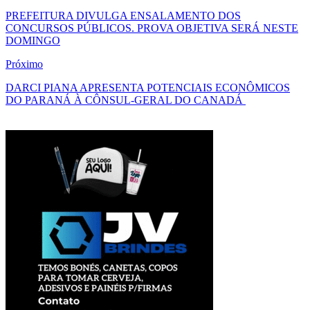
PREFEITURA DIVULGA ENSALAMENTO DOS
CONCURSOS PÚBLICOS. PROVA OBJETIVA SERÁ NESTE
DOMINGO
Próximo
DARCI PIANA APRESENTA POTENCIAIS ECONÔMICOS
DO PARANÁ À CÔNSUL-GERAL DO CANADÁ