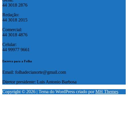
44 3018 2876
Redação:
44 3018 2015
Comercial:
44 3018 4876
Celular:
44 99977 9661
Escreva para a Folha
Email: folhadecianorte@gmail.com
Diretor presidente: Luis Antonio Barbosa
Copyright © 2026 | Tema do WordPress criado por
MH Themes