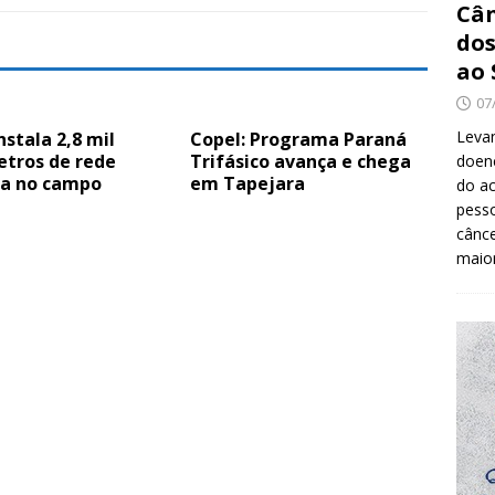
Cân
dos
ao 
07
Levan
nstala 2,8 mil
Copel: Programa Paraná
etros de rede
Trifásico avança e chega
doenç
ca no campo
em Tapejara
do ac
pesso
cânc
maio