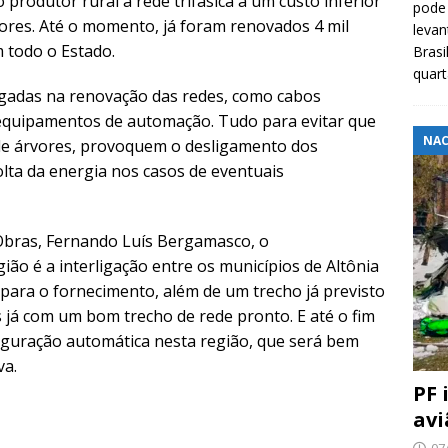
rodutor rural à rede trifásica a um custo inferior
pode 
ores. Até o momento, já foram renovados 4 mil
levan
m todo o Estado.
Brasi
quar
gadas na renovação das redes, como cabos
 equipamentos de automação. Tudo para evitar que
NAC
 de árvores, provoquem o desligamento dos
olta da energia nos casos de eventuais
Obras, Fernando Luís Bergamasco, o
ão é a interligação entre os municípios de Altônia
e para o fornecimento, além de um trecho já previsto
 já com um bom trecho de rede pronto. E até o fim
iguração automática nesta região, que será bem
va.
PF 
avi