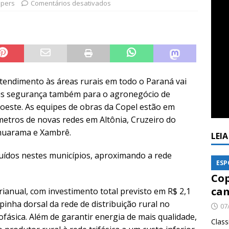
pers
Comentários desativados
atendimento às áreas rurais em todo o Paraná vai
ais segurança também para o agronegócio de
este. As equipes de obras da Copel estão em
etros de novas redes em Altônia, Cruzeiro do
Umuarama e Xambrê.
LEI
uídos nestes municípios, aproximando a rede
ESP
Cop
cam
ianual, com investimento total previsto em R$ 2,1
spinha dorsal da rede de distribuição rural no
07
fásica. Além de garantir energia de mais qualidade,
Class