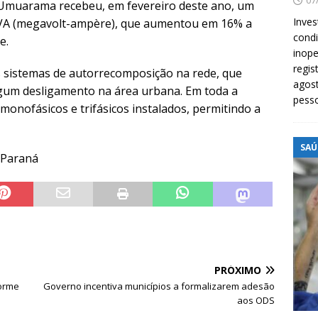
07
 Umuarama recebeu, em fevereiro deste ano, um
Inves
VA (megavolt-ampère), que aumentou em 16% a
cond
e.
inope
regis
os sistemas de autorrecomposição na rede, que
agost
um desligamento na área urbana. Em toda a
pess
 monofásicos e trifásicos instalados, permitindo a
SAÚ
o Paraná
PRÓXIMO
forme
Governo incentiva municípios a formalizarem adesão
aos ODS