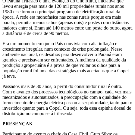
O Paraná Trifásico é uma evolução do Clic Rural, iniciativa que
levou energia para mais de 120 mil propriedades rurais nos anos
1980 e se tornou o principal programa de eletrificação rural da
época. A rede era monofásica nas zonas rurais porque era mais
barata, permitia menos cabos (apenas dois) e postes com distâncias
maiores entre si. Eram até 140 metros entre um poste do outro, agora
a distância é de cerca de 90 metros.
Era um momento em que o País convivia com alta inflação e
crescimento irregular, num contexto de crise prolongada. Nesse
ambiente nacional, os desafios para desenvolver o Paraná eram
grandes e precisavam ser enfrentados. A melhora da qualidade da
produção agropecuária é a prova de que voltar os olhos para a
população rural foi uma das estratégias mais acertadas que a Copel
já teve.
Passados mais de 30 anos, o perfil do consumidor rural é outro.
Com o avanço dos processos tecnológicos no campo, cada vez mais
mecanizados e automatizados, a preocupação com a qualidade do
fornecimento de energia elétrica passou a ser prioridade, tanto para o
investidor quanto para a Copel. Ou seja, toda essa espinha dorsal de
distribuição no campo será trifaseada.
PRESENÇAS
Participaram do evento o chefe da Casa Civil, Guto Silva; os