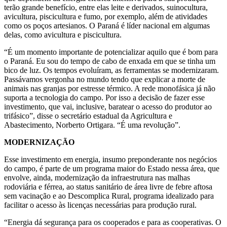
terão grande benefício, entre elas leite e derivados, suinocultura,
avicultura, piscicultura e fumo, por exemplo, além de atividades
como os poços artesianos. O Paraná é líder nacional em algumas
delas, como avicultura e piscicultura.
“É um momento importante de potencializar aquilo que é bom para
o Paraná. Eu sou do tempo de cabo de enxada em que se tinha um
bico de luz. Os tempos evoluíram, as ferramentas se modernizaram.
Passávamos vergonha no mundo tendo que explicar a morte de
animais nas granjas por estresse térmico. A rede monofásica já não
suporta a tecnologia do campo. Por isso a decisão de fazer esse
investimento, que vai, inclusive, baratear o acesso do produtor ao
trifásico”, disse o secretário estadual da Agricultura e
Abastecimento, Norberto Ortigara. “É uma revolução”.
MODERNIZAÇÃO
Esse investimento em energia, insumo preponderante nos negócios
do campo, é parte de um programa maior do Estado nessa área, que
envolve, ainda, modernização da infraestrutura nas malhas
rodoviária e férrea, ao status sanitário de área livre de febre aftosa
sem vacinação e ao Descomplica Rural, programa idealizado para
facilitar o acesso às licenças necessárias para produção rural.
“Energia dá segurança para os cooperados e para as cooperativas. O