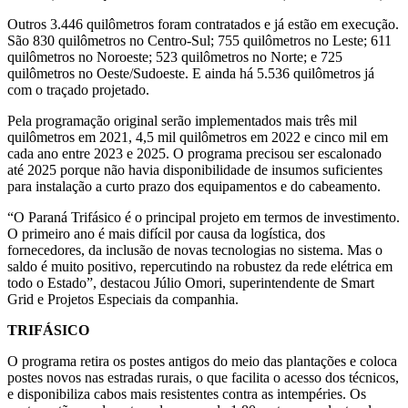
Outros 3.446 quilômetros foram contratados e já estão em execução.
São 830 quilômetros no Centro-Sul; 755 quilômetros no Leste; 611
quilômetros no Noroeste; 523 quilômetros no Norte; e 725
quilômetros no Oeste/Sudoeste. E ainda há 5.536 quilômetros já
com o traçado projetado.
Pela programação original serão implementados mais três mil
quilômetros em 2021, 4,5 mil quilômetros em 2022 e cinco mil em
cada ano entre 2023 e 2025. O programa precisou ser escalonado
até 2025 porque não havia disponibilidade de insumos suficientes
para instalação a curto prazo dos equipamentos e do cabeamento.
“O Paraná Trifásico é o principal projeto em termos de investimento.
O primeiro ano é mais difícil por causa da logística, dos
fornecedores, da inclusão de novas tecnologias no sistema. Mas o
saldo é muito positivo, repercutindo na robustez da rede elétrica em
todo o Estado”, destacou Júlio Omori, superintendente de Smart
Grid e Projetos Especiais da companhia.
TRIFÁSICO
O programa retira os postes antigos do meio das plantações e coloca
postes novos nas estradas rurais, o que facilita o acesso dos técnicos,
e disponibiliza cabos mais resistentes contra as intempéries. Os