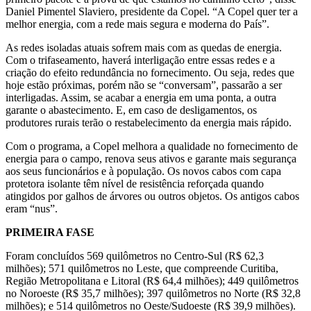
Daniel Pimentel Slaviero, presidente da Copel. “A Copel quer ter a
melhor energia, com a rede mais segura e moderna do País”.
As redes isoladas atuais sofrem mais com as quedas de energia.
Com o trifaseamento, haverá interligação entre essas redes e a
criação do efeito redundância no fornecimento. Ou seja, redes que
hoje estão próximas, porém não se “conversam”, passarão a ser
interligadas. Assim, se acabar a energia em uma ponta, a outra
garante o abastecimento. E, em caso de desligamentos, os
produtores rurais terão o restabelecimento da energia mais rápido.
Com o programa, a Copel melhora a qualidade no fornecimento de
energia para o campo, renova seus ativos e garante mais segurança
aos seus funcionários e à população. Os novos cabos com capa
protetora isolante têm nível de resistência reforçada quando
atingidos por galhos de árvores ou outros objetos. Os antigos cabos
eram “nus”.
PRIMEIRA FASE
Foram concluídos 569 quilômetros no Centro-Sul (R$ 62,3
milhões); 571 quilômetros no Leste, que compreende Curitiba,
Região Metropolitana e Litoral (R$ 64,4 milhões); 449 quilômetros
no Noroeste (R$ 35,7 milhões); 397 quilômetros no Norte (R$ 32,8
milhões); e 514 quilômetros no Oeste/Sudoeste (R$ 39,9 milhões).