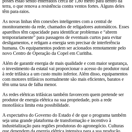
postes estão sendo enterrados cerca de 1,80 metro para dentro da
terra, o que renova a resistência contra ventos fortes. Alguns deles
têm para-raios.
As novas linhas têm conexões inteligentes com a central de
monitoramento da rede, chamados de religadores automáticos. Esses
aparelhos têm capacidade para identificar problemas e “abrem
temporariamente” para passagens de eventuais curtos para evitar
desligamentos, e religam a energia sem precisar de interferência
humana. Os equipamentos podem ser acionados remotamente pelo
novo Centro de Operação da Copel em Curitiba.
Além de garantir energia de mais qualidade e com maior segurança,
o investimento da estatal vai proporcionar o acesso do produtor rural
à rede trifásica a um custo muito inferior. Além disso, equipamentos
com motores trifásicos normalmente são mais eficientes, baratos e
têm uma taxa de falha menor.
As redes elétricas trifásicas também favorecem quem pretende ser
produtor de energia elétrica na sua propriedade, pois a rede
monofásica limita esta possibilidade.
A expectativa do Governo do Estado é de que o programa também
seja uma grande plataforma de transformação e incentivo à
industrialização para regiões produtoras do agronegócio. Culturas
que dependem da energia elétrica intensiva para a sua produção