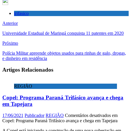
trifasico
Anterior
Universidade Estadual de Maringá conquista 11 patentes em 2020
Próximo
Polícia Militar apreende objetos usados para rinhas de galo, drogas,
e dinheiro em residência
Artigos Relacionados
REGIÃO
Copel: Programa Paraná Trifásico avança e chega
em Tapejara
17/06/2021
Publicador
REGIÃO
Comentários desativados
em
Copel: Programa Paraná Trifásico avança e chega em Tapejara
A Copel está iniciando a construção de uma nova subestação em