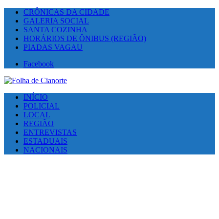
CRÔNICAS DA CIDADE
GALERIA SOCIAL
SANTA COZINHA
HORÁRIOS DE ÔNIBUS (REGIÃO)
PIADAS VAGAU
Facebook
INÍCIO
POLICIAL
LOCAL
REGIÃO
ENTREVISTAS
ESTADUAIS
NACIONAIS