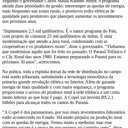
Segundo o governador Carlos Massa Ratinho Junior, o programa
atende duas prioridades da gestão: interromper as quedas de energia,
mais frequentes nas zonas rurais, e promover redes elétricas de
qualidade para produtores que planejam aumentar os investimentos
nos próximos anos.
“Implantamos 2,5 mil quilômetros. É o maior programa do País,
com projeto de construir 25 mil quilômetros de linhas. É uma
modernização que atende a área rural, colaborando com as
cooperativas e os produtores rurais”, disse o governador. “Tínhamos
que modernizar aquilo que foi feito no passado. O Paraná Trifásico é
o Clic Rural dos anos 1980. Estamos preparando o Paraná para os
próximos 30 anos”, acrescentou.
Na prática, toda a espinha dorsal da rede de distribuição no campo
está sendo trifaseada, substituindo a tecnologia monofásica da
primeira grande revolução elétrica no Interior. Além de garantir
energia de mais qualidade e com maior segurança, o programa
proporciona o acesso do produtor rural à rede trifásica a um custo
muito inferior ao que hoje é pago. A Copel vai investir R$ 2,1
bilhões para alcançar todos os cantos do Paraná.
“A Copel é dos paranaenses, por isso esses investimentos bilionários
estão acontecendo no Estado. Há muito prejuízo na produção rural
com as quedas de energia. Temos muito a melhorar, mas esse
primeiro pacote é a prova de que estamos no caminho certo”, disse