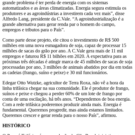
grande problema é ter perda de energia com os sistemas
automatizados e as áreas climatizadas. Energia segura estimula os
produtores e as agroindústrias a investirem cada vez mais”, disse
Alfredo Lang, presidente da C.Vale. “A agroindustrialização é a
grande alternativa para gerar renda par o homem do campo,
empregos e tributos para o País”.
Como parte desse projeto, ele citou o investimento de R$ 500
milhões em uma nova esmagadora de soja, capaz de processar 15
milhões de sacas do grão por ano. A C.Vale gera mais de 11 mil
empregos e faturou R$ 11 bilhões em 2020. A expectativa para as
próximas três décadas é atingir marca de 45 milhões de sacas de soja
processadas por ano, 3 milhões de animais abatidos por dia em todas
as cadeias (frango, suíno e peixe) e 30 mil funcionários.
Edegar Otto Wutzke, agricultor de Terra Roxa, não vê a hora da
linha trifásica chegar na sua comunidade. Ele é produtor de frango,
suínos e peixe e chegou a perder 60% de um lote de frango por
conta de uma oscilação, há três anos. “Dependemos de boa energia.
Com a rede trifásica poderemos produzir ainda mais. Energia é
fundamental. Queremos progredir, mas ainda estamos limitados.
Queremos crescer e gerar renda para o nosso País”, afirmou.
HISTÓRICO