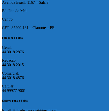
Avenida Brasil, 1167 – Sala 3
Ed. Ilha do Mel
Centro
CEP: 87200-181 – Cianorte – PR
Fale com a Folha
Geral:
44 3018 2876
Redação:
44 3018 2015
Comercial:
44 3018 4876
Celular:
44 99977 9661
Escreva para a Folha
Email: folhadecianorte@gmail.com