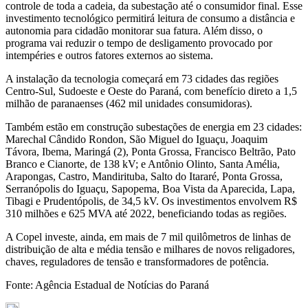
controle de toda a cadeia, da subestação até o consumidor final. Esse
investimento tecnológico permitirá leitura de consumo a distância e
autonomia para cidadão monitorar sua fatura. Além disso, o
programa vai reduzir o tempo de desligamento provocado por
intempéries e outros fatores externos ao sistema.
A instalação da tecnologia começará em 73 cidades das regiões
Centro-Sul, Sudoeste e Oeste do Paraná, com benefício direto a 1,5
milhão de paranaenses (462 mil unidades consumidoras).
Também estão em construção subestações de energia em 23 cidades:
Marechal Cândido Rondon, São Miguel do Iguaçu, Joaquim
Távora, Ibema, Maringá (2), Ponta Grossa, Francisco Beltrão, Pato
Branco e Cianorte, de 138 kV; e Antônio Olinto, Santa Amélia,
Arapongas, Castro, Mandirituba, Salto do Itararé, Ponta Grossa,
Serranópolis do Iguaçu, Sapopema, Boa Vista da Aparecida, Lapa,
Tibagi e Prudentópolis, de 34,5 kV. Os investimentos envolvem R$
310 milhões e 625 MVA até 2022, beneficiando todas as regiões.
A Copel investe, ainda, em mais de 7 mil quilômetros de linhas de
distribuição de alta e média tensão e milhares de novos religadores,
chaves, reguladores de tensão e transformadores de potência.
Fonte: Agência Estadual de Notícias do Paraná